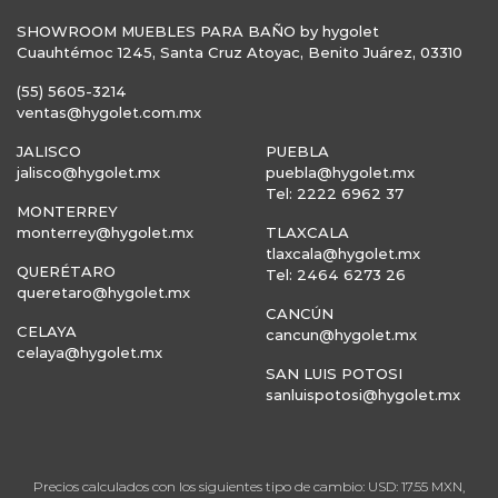
SHOWROOM MUEBLES PARA BAÑO by hygolet
Cuauhtémoc 1245, Santa Cruz Atoyac, Benito Juárez, 03310
(55) 5605-3214
ventas@hygolet.com.mx
JALISCO
PUEBLA
jalisco@hygolet.mx
puebla@hygolet.mx
Tel: 2222 6962 37
MONTERREY
monterrey@hygolet.mx
TLAXCALA
tlaxcala@hygolet.mx
QUERÉTARO
Tel: 2464 6273 26
queretaro@hygolet.mx
CANCÚN
CELAYA
cancun@hygolet.mx
celaya@hygolet.mx
SAN LUIS POTOSI
sanluispotosi@hygolet.mx
Precios calculados con los siguientes tipo de cambio: USD: 17.55 MXN,