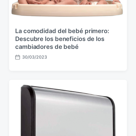
c
i
ó
n
La comodidad del bebé primero:
Descubre los beneficios de los
cambiadores de bebé
30/03/2023
F
e
c
h
a
p
u
b
l
i
c
a