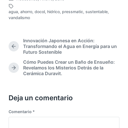
P
c
u
h
agua
,
ahorro
,
docol
,
hidrico
,
pressmatic
,
sustentable
,
b
E
a
vandalismo
l
t
p
i
i
u
c
q
b
a
u
Innovación Japonesa en Acción:
l
d
e
Transformando el Agua en Energía para un
i
P
a
t
Futuro Sostenible
c
u
e
a
a
b
n
Cómo Puedes Crear un Baño de Ensueño:
d
c
l
Revelamos los Misterios Detrás de la
o
S
i
i
Cerámica Duravit.
c
i
c
ó
o
g
a
n
n
u
c
i
i
Deja un comentario
e
ó
n
n
t
a
Comentario
*
e
n
p
t
u