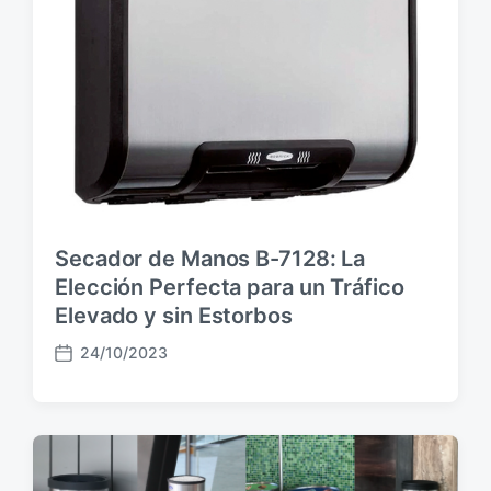
c
i
ó
n
Secador de Manos B-7128: La
Elección Perfecta para un Tráfico
Elevado y sin Estorbos
24/10/2023
F
e
c
h
a
p