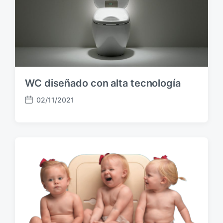
WC diseñado con alta tecnología
02/11/2021
F
e
c
h
a
p
u
b
l
i
c
a