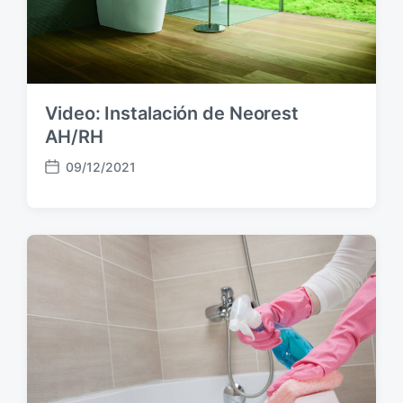
i
ó
n
Video: Instalación de Neorest
AH/RH
09/12/2021
F
e
c
h
a
p
u
b
l
i
c
a
c