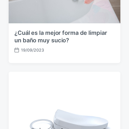
i
ó
n
¿Cuál es la mejor forma de limpiar
un baño muy sucio?
19/09/2023
F
e
c
h
a
p
u
b
l
i
c
a
c