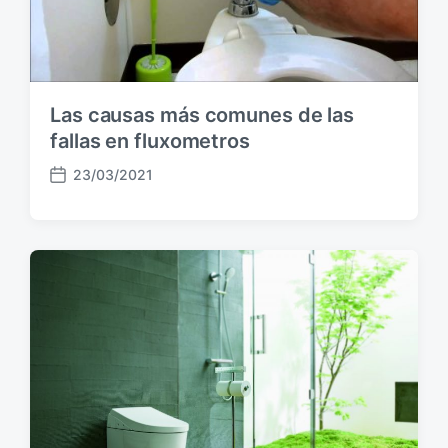
Las causas más comunes de las
fallas en fluxometros
23/03/2021
F
e
c
h
a
p
u
b
l
i
c
a
c