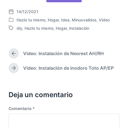
14/12/2021
F
Hazlo tu mismo
,
Hogar
,
Idea
,
Minusvalidos
,
Video
e
P
c
diy
,
Hazlo tu mismo
,
Hogar
,
instalación
u
E
h
b
t
a
l
i
p
i
q
u
c
Video: Instalación de Neorest AH/RH
u
P
b
a
e
u
l
d
t
b
Video: Instalación de inodoro Toto AP/EP
i
S
a
l
a
c
i
e
i
d
a
g
n
c
o
c
u
a
c
i
i
Deja un comentario
c
o
ó
e
i
n
n
n
ó
Comentario
*
t
n
e
a
p
n
u