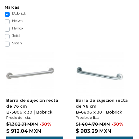
Marcas
Bobrick
Helvex
Hynox
Jofel
Sloan
Barra de sujeción recta
Barra de sujeción recta
de 76 cm
de 76 cm
B-5806 x 30 | Bobrick
B-6806 x 30 | Bobrick
Precio de lista:
Precio de lista:
$1,302.91 MXN
-30%
$1,404.70 MXN
-30%
$ 912.04
MXN
$ 983.29
MXN