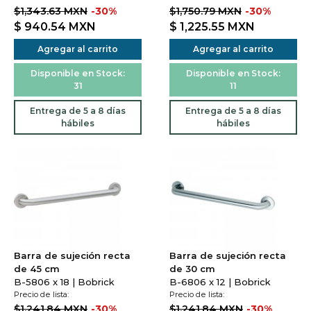
$1,343.63 MXN
-30%
$1,750.79 MXN
-30%
$ 940.54
MXN
$ 1,225.55
MXN
Agregar al carrito
Agregar al carrito
Disponible en Stock:
Disponible en Stock:
31
11
Entrega de 5 a 8 días
Entrega de 5 a 8 días
hábiles
hábiles
Barra de sujeción recta
Barra de sujeción recta
de 45 cm
de 30 cm
B-5806 x 18 | Bobrick
B-6806 x 12 | Bobrick
Precio de lista:
Precio de lista:
$1,241.84 MXN
-30%
$1,241.84 MXN
-30%