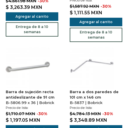
$4,661.98 MXN
-30%
Precio de lista:
$1,587.92 MXN
-30%
$ 3,263.39
MXN
$ 1,111.55
MXN
Agregar al carrito
Agregar al carrito
Entrega de 8 a 10
semanas
Entrega de 8 a 10
semanas
Barra de sujeción recta
Barra a dos paredes de
antideslizante de 91 cm
101 cm x 146 cm
B-5806.99 x 36 | Bobrick
B-5837 | Bobrick
Precio de lista:
Precio de lista:
$1,710.07 MXN
-30%
$4,784.13 MXN
-30%
$ 1,197.05
MXN
$ 3,348.89
MXN