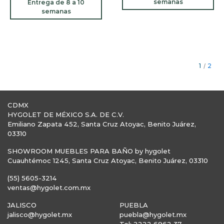
semanas
Entrega de 8 a 10
semanas
1
/
2
CDMX
HYGOLET DE MÉXICO S.A. DE C.V.
Emiliano Zapata 452, Santa Cruz Atoyac, Benito Juárez,
03310
SHOWROOM MUEBLES PARA BAÑO by hygolet
Cuauhtémoc 1245, Santa Cruz Atoyac, Benito Juárez, 03310
(55) 5605-3214
ventas@hygolet.com.mx
JALISCO
PUEBLA
jalisco@hygolet.mx
puebla@hygolet.mx