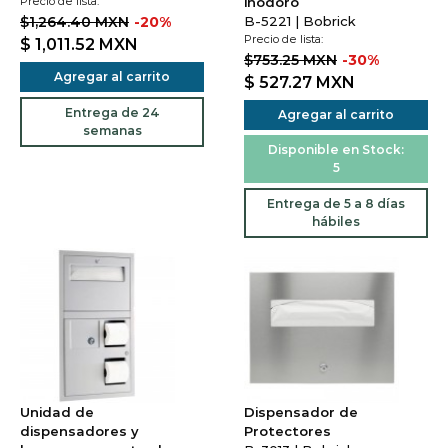
Precio de lista:
inodoro
$1,264.40 MXN
-20%
B-5221 | Bobrick
Precio de lista:
$ 1,011.52
MXN
$753.25 MXN
-30%
Agregar al carrito
$ 527.27
MXN
Entrega de 24
Agregar al carrito
semanas
Disponible en Stock:
5
Entrega de 5 a 8 días
hábiles
Unidad de
Dispensador de
dispensadores y
Protectores