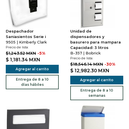
Despachador
Unidad de
Saniasientos Serie i
dispensadores y
9505 | Kimberly Clark
basurero para mampara
Precio de lista:
Capacidad: 3 litros
$1,243.52 MXN
-5%
B-357 | Bobrick
Precio de lista:
$ 1,181.34
MXN
$18,546.14 MXN
-30%
Agregar al carrito
$ 12,982.30
MXN
Entrega de 8 a 10
Agregar al carrito
días hábiles
Entrega de 8 a 10
semanas