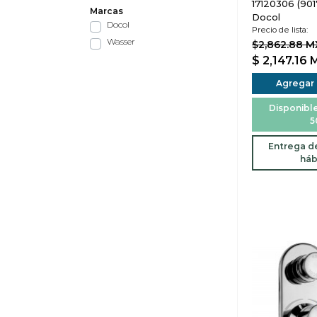
17120306 (901
Marcas
Docol
Docol
Precio de lista:
Wasser
$2,862.88 
$ 2,147.16
Agregar a
Disponible
5
Entrega de
háb