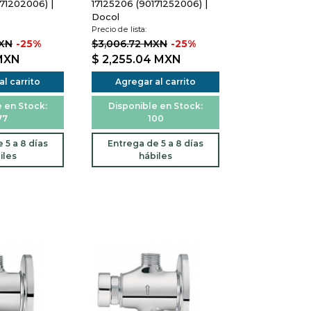
71202006) |
17125206 (90171252006) |
Docol
Precio de lista:
MXN
-25%
$3,006.72 MXN
-25%
MXN
$ 2,255.04
MXN
l carrito
Agregar al carrito
 en Stock:
Disponible en Stock:
77
100
 5 a 8 días
Entrega de 5 a 8 días
iles
hábiles