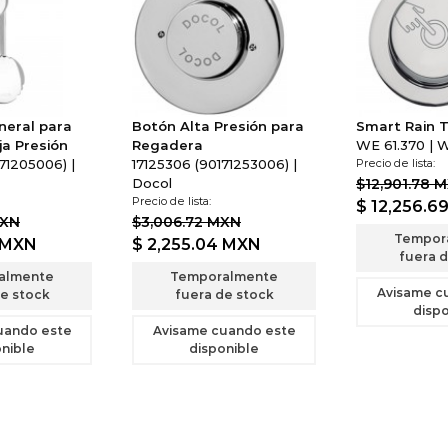
neral para
Botón Alta Presión para
Smart Rain 
a Presión
Regadera
WE 61.370 | 
71205006) |
17125306 (90171253006) |
Precio de lista:
Docol
$12,901.78 
Precio de lista:
$ 12,256.6
MXN
$3,006.72 MXN
Tempor
MXN
$ 2,255.04
MXN
fuera d
almente
Temporalmente
Avisame c
e stock
fuera de stock
dispo
uando este
Avisame cuando este
nible
disponible