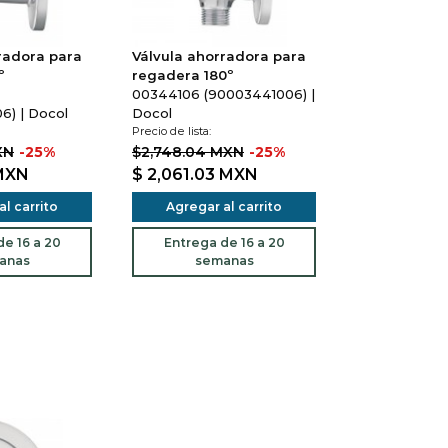
radora para
Válvula ahorradora para
º
regadera 180º
00344106 (90003441006) |
) | Docol
Docol
Precio de lista:
XN
-25%
$2,748.04 MXN
-25%
MXN
$ 2,061.03
MXN
l carrito
Agregar al carrito
e 16 a 20
Entrega de 16 a 20
anas
semanas