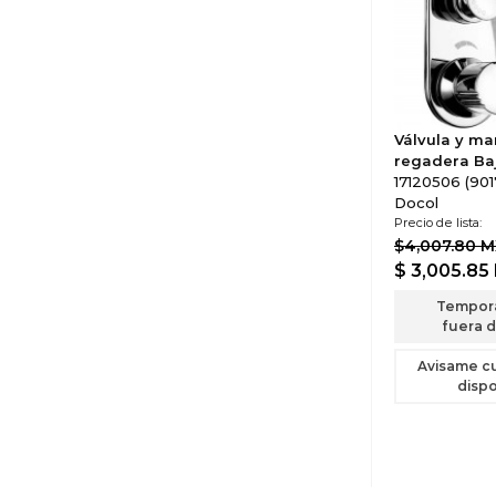
Válvula y ma
regadera Baj
17120506 (901
Docol
Precio de lista:
$4,007.80 
$ 3,005.85
Tempor
fuera d
Avisame c
dispo