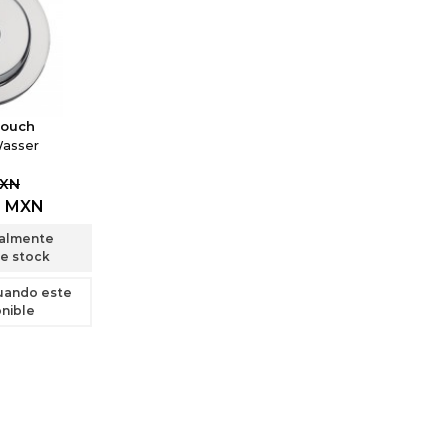
Touch
Wasser
MXN
9
MXN
almente
e stock
uando este
nible