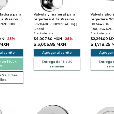
ladora para
Válvula y maneral para
Válvula ahor
ja Presión
regadera Alta Presión
regadera 90
71200006) |
17120406 (90171204006) |
00344206
Docol
(90003442006
Precio de lista:
Precio de lista:
MXN
-25%
$4,007.80 MXN
-25%
$2,291.00 M
MXN
$ 3,005.85
MXN
$ 1,718.25
l carrito
Agregar al carrito
Agregar a
 en Stock:
Entrega de 16 a 20
Entrega d
9
semanas
sem
 5 a 8 días
iles