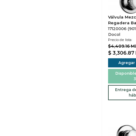
Válvula Mezc
Regadera Ba
17120006 (901
Docol
Precio de lista:
$4,409.16 
$ 3,306.87
Agregar a
Disponible
3
Entrega de
háb