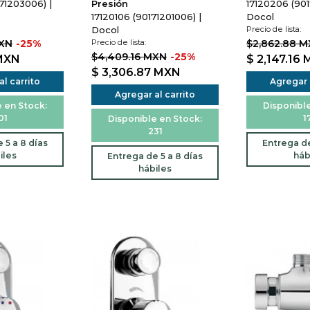
71203006) |
Presión
17120206 (901
17120106 (90171201006) |
Docol
Docol
Precio de lista:
MXN
-25%
Precio de lista:
$2,862.88 
$4,409.16 MXN
-25%
MXN
$ 2,147.16
$ 3,306.87
MXN
l carrito
Agregar a
Agregar al carrito
 en Stock:
Disponible
01
1
Disponible en Stock:
231
 5 a 8 días
Entrega de
iles
háb
Entrega de 5 a 8 días
hábiles