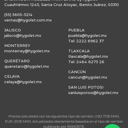
Cuauhtémoc 1245, Santa Cruz Atoyac, Benito Juárez, 03310
(55) 5605-3214
ventas@hygolet.com.mx
JALISCO
PUEBLA
jalisco@hygolet.mx
puebla@hygolet.mx
Tel: 2222 6962 37
MONTERREY
monterrey@hygolet.mx
TLAXCALA
tlaxcala@hygolet.mx
QUERÉTARO
Tel: 2464 6273 26
queretaro@hygolet.mx
CANCÚN
CELAYA
cancun@hygolet.mx
celaya@hygolet.mx
SAN LUIS POTOSI
sanluispotosi@hygolet.mx
Precios calculados con los siguientes tipo de cambio: USD: 17.55 MXN,
EUR: 20.55 MXN. Actualizados diariamente basados en el tipo de cambio
publicado por BANORTE.