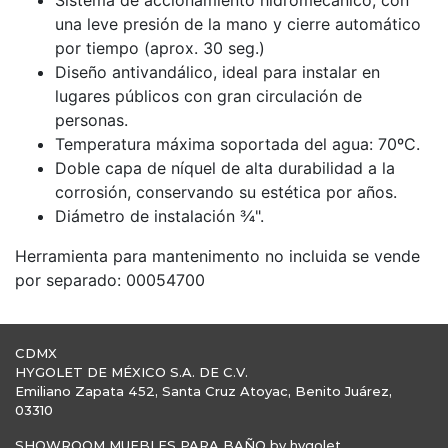
Sistema de accionamiento hidromecánico, con
una leve presión de la mano y cierre automático
por tiempo (aprox. 30 seg.)
Diseño antivandálico, ideal para instalar en
lugares públicos con gran circulación de
personas.
Temperatura máxima soportada del agua: 70ºC.
Doble capa de níquel de alta durabilidad a la
corrosión, conservando su estética por años.
Diámetro de instalación ¾".
Herramienta para mantenimento no incluida se vende
por separado: 00054700
CDMX
HYGOLET DE MÉXICO S.A. DE C.V.
Emiliano Zapata 452, Santa Cruz Atoyac, Benito Juárez,
03310
SHOWROOM MUEBLES PARA BAÑO by hygolet