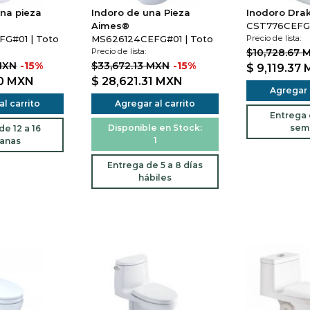
na pieza
Indoro de una Pieza
Inodoro Dra
Aimes®
CST776CEFG#
G#01 | Toto
MS626124CEFG#01 | Toto
Precio de lista:
Precio de lista:
$10,728.67 
MXN
-15%
$33,672.13 MXN
-15%
$ 9,119.37
40
MXN
$ 28,621.31
MXN
Agregar a
l carrito
Agregar al carrito
Entrega d
Disponible en Stock:
sem
e 12 a 16
1
anas
Entrega de 5 a 8 días
hábiles