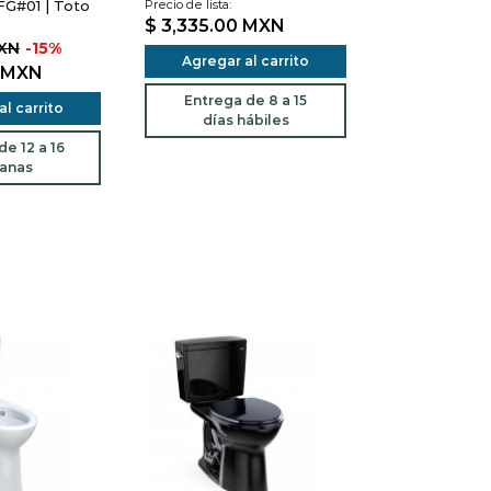
#01 | Toto
Precio de lista:
$ 3,335.00
MXN
MXN
-15%
Agregar al carrito
MXN
Entrega de 8 a 15
l carrito
días hábiles
e 12 a 16
anas