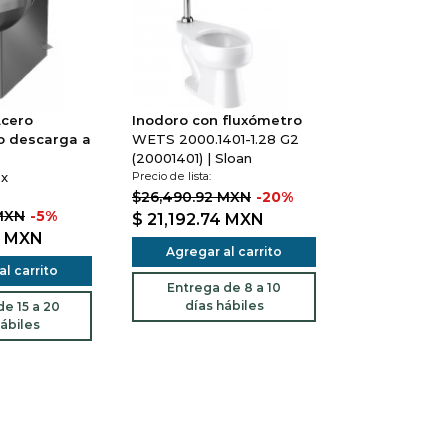
Acero
Inodoro con fluxómetro
o descarga a
WETS 2000.1401-1.28 G2
(20001401) | Sloan
ox
Precio de lista:
$26,490.92 MXN
-20%
MXN
-5%
$ 21,192.74
MXN
2
MXN
Agregar al carrito
l carrito
Entrega de 8 a 10
días hábiles
e 15 a 20
ábiles