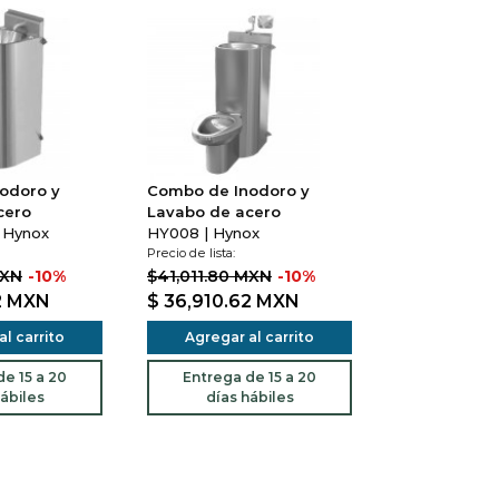
odoro y
Combo de Inodoro y
cero
Lavabo de acero
 Hynox
HY008 | Hynox
Precio de lista:
MXN
-10%
$41,011.80 MXN
-10%
2
MXN
$ 36,910.62
MXN
l carrito
Agregar al carrito
e 15 a 20
Entrega de 15 a 20
ábiles
días hábiles