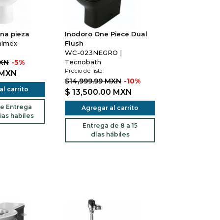
na pieza
Inodoro One Piece Dual
almex
Flush
WC-023NEGRO |
MXN
-5%
Tecnobath
Precio de lista:
MXN
$14,999.99 MXN
-10%
l carrito
$ 13,500.00
MXN
e Entrega
Agregar al carrito
ias habiles
Entrega de 8 a 15
días hábiles