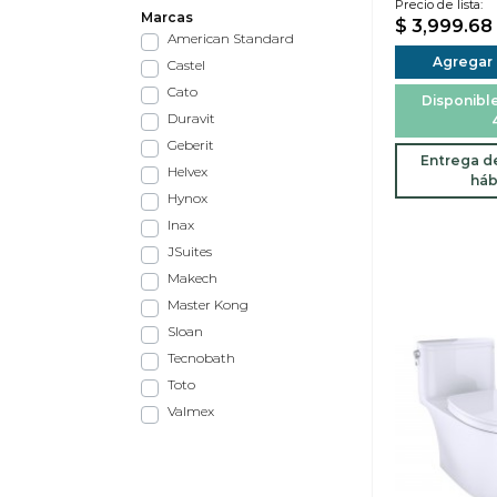
Precio de lista:
Marcas
$ 3,999.68
American Standard
Agregar a
Castel
Cato
Disponible
Duravit
Geberit
Entrega de
Helvex
háb
Hynox
Inax
JSuites
Makech
Master Kong
Sloan
Tecnobath
Toto
Valmex