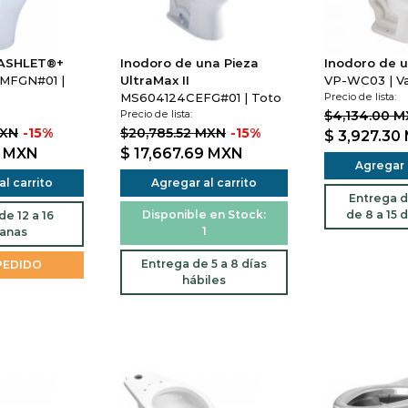
WASHLET®+
Inodoro de una Pieza
Inodoro de u
MFGN#01 |
UltraMax II
VP-WC03 | V
MS604124CEFG#01 | Toto
Precio de lista:
Precio de lista:
$4,134.00 
MXN
-15%
$20,785.52 MXN
-15%
$ 3,927.30
5
MXN
$ 17,667.69
MXN
Agregar a
l carrito
Agregar al carrito
Entrega d
Disponible en Stock:
de 8 a 15 d
e 12 a 16
1
anas
Entrega de 5 a 8 días
PEDIDO
hábiles