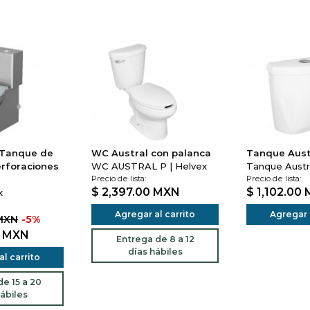
 Tanque de
WC Austral con palanca
Tanque Aust
erforaciones
WC AUSTRAL P | Helvex
Tanque Austra
Precio de lista:
Precio de lista:
$ 2,397.00
MXN
$ 1,102.00
x
Agregar al carrito
Agregar a
 MXN
-5%
3
MXN
Entrega de 8 a 12
días hábiles
l carrito
e 15 a 20
ábiles