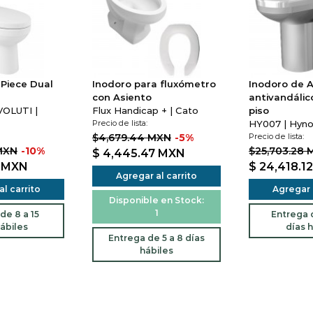
Piece Dual
Inodoro para fluxómetro
Inodoro de 
con Asiento
antivandálic
OLUTI |
Flux Handicap + | Cato
piso
Precio de lista:
HY007 | Hyn
$4,679.44 MXN
-5%
Precio de lista:
MXN
-10%
$25,703.28 
$ 4,445.47
MXN
0
MXN
$ 24,418.1
Agregar al carrito
l carrito
Agregar a
Disponible en Stock:
1
de 8 a 15
Entrega d
ábiles
días h
Entrega de 5 a 8 días
hábiles