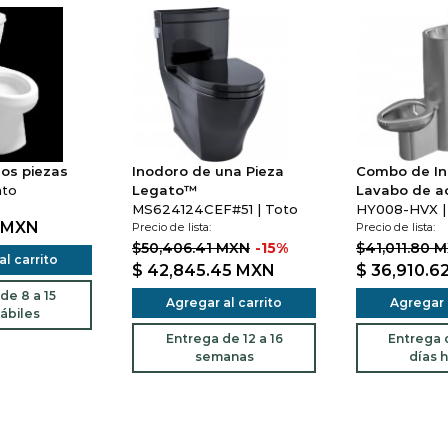
os piezas
Inodoro de una Pieza
Combo de In
ato
Legato™
Lavabo de a
MS624124CEF#51 | Toto
HY008-HVX |
MXN
Precio de lista:
Precio de lista:
$50,406.41 MXN
-15%
$41,011.80 
l carrito
$ 42,845.45
MXN
$ 36,910.6
de 8 a 15
Agregar al carrito
Agregar a
ábiles
Entrega de 12 a 16
Entrega d
semanas
días h