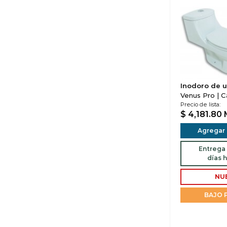
Inodoro de u
Venus Pro | C
Precio de lista:
$ 4,181.80
Agregar a
Entrega 
días h
NU
BAJO 