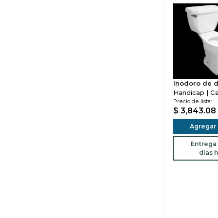
Inodoro de d
Handicap | C
Precio de lista:
$ 3,843.08
Agregar a
Entrega 
días h