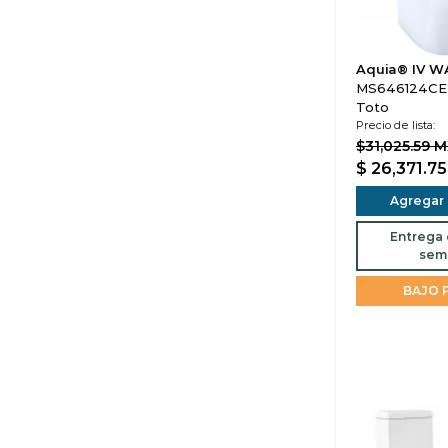
Aquia® IV 
MS646124CE
Toto
Precio de lista:
$31,025.59 
$ 26,371.7
Agregar a
Entrega d
sem
BAJO 