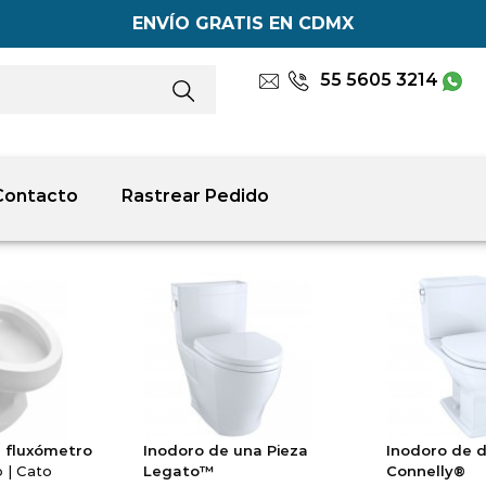
ENVÍO GRATIS EN CDMX
55 5605 3214
Contacto
Rastrear Pedido
a fluxómetro
Inodoro de una Pieza
Inodoro de d
 | Cato
Legato™
Connelly®