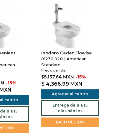
venient
Inodoro Cadet Flowise
01230.020 | American
merican
Standard
Precio de lista:
$5,137.64 MXN
-15%
XN
-15%
$ 4,366.99
MXN
MXN
Agregar al carrito
l carrito
Entrega de 8 a 15
días hábiles
de 8 a 15
ábiles
BAJO PEDIDO
PEDIDO