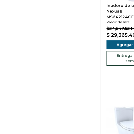
Inodoro de u
Nexus®
MS642124CEF
Precio de lista:
$34,547.53 
$ 29,365.
Agregar a
Entrega d
sem