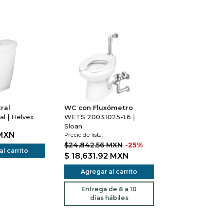
ral
WC con Fluxómetro
l | Helvex
WETS 2003.1025-1.6 |
Sloan
MXN
Precio de lista:
$24,842.56 MXN
-25%
l carrito
$ 18,631.92
MXN
Agregar al carrito
Entrega de 8 a 10
días hábiles