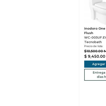
Inodoro One 
Flush
WC-005UF.EV
Tecnobath
Precio de lista:
$10,500.00 
$ 9,450.0
Agregar a
Entrega 
días h