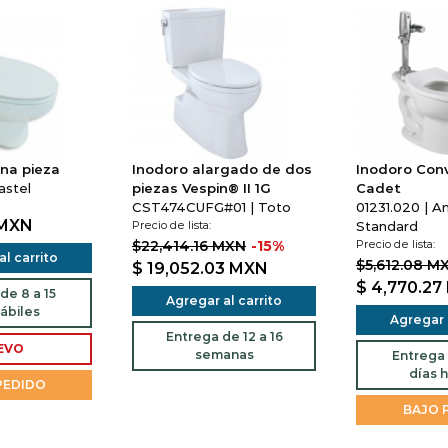
na pieza
Inodoro alargado de dos
Inodoro Con
astel
piezas Vespin® II 1G
Cadet
CST474CUFG#01 | Toto
01231.020 | A
MXN
Precio de lista:
Standard
$22,414.16 MXN
-15%
Precio de lista:
l carrito
$5,612.08 M
$ 19,052.03
MXN
$ 4,770.27
de 8 a 15
Agregar al carrito
ábiles
Agregar a
Entrega de 12 a 16
EVO
semanas
Entrega 
días h
PEDIDO
BAJO 