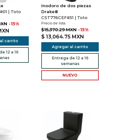
ke
Inodoro de dos piezas
01 | Toto
Drake®
CST776CEF#51 | Toto
MXN
-15%
Precio de lista:
$15,370.29 MXN
-15%
MXN
$ 13,064.75
MXN
l carrito
Agregar al carrito
e 12 a 16
anas
Entrega de 12 a 16
semanas
NUEVO