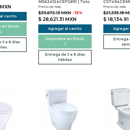
MS624124CEFG#01 | Toto
CST494CEMFG
MXN
Precio de lista:
Precio de lista:
$33,672.13 MXN
-15%
$21,335.18 
l carrito
$ 28,621.31
MXN
$ 18,134.91
 en Stock:
Agregar al carrito
Agregar a
4
Disponible en Stock:
Entrega d
 5 a 8 días
1
sem
iles
Entrega de 5 a 8 días
hábiles