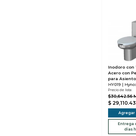
Inodoro con
Acero con P
para Asiento
HY019 | Hyno
Precio de lista:
$30,642.56
$ 29,110.4
Agregar a
Entrega d
días h