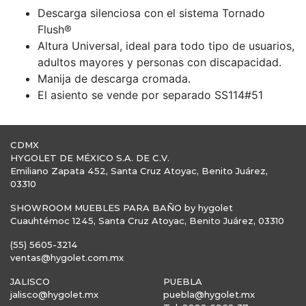
Descarga silenciosa con el sistema Tornado
Flush®
Altura Universal, ideal para todo tipo de usuarios,
adultos mayores y personas con discapacidad.
Manija de descarga cromada.
El asiento se vende por separado SS114#51
CDMX
HYGOLET DE MÉXICO S.A. DE C.V.
Emiliano Zapata 452, Santa Cruz Atoyac, Benito Juárez,
03310
SHOWROOM MUEBLES PARA BAÑO by hygolet
Cuauhtémoc 1245, Santa Cruz Atoyac, Benito Juárez, 03310
(55) 5605-3214
ventas@hygolet.com.mx
JALISCO
PUEBLA
jalisco@hygolet.mx
puebla@hygolet.mx