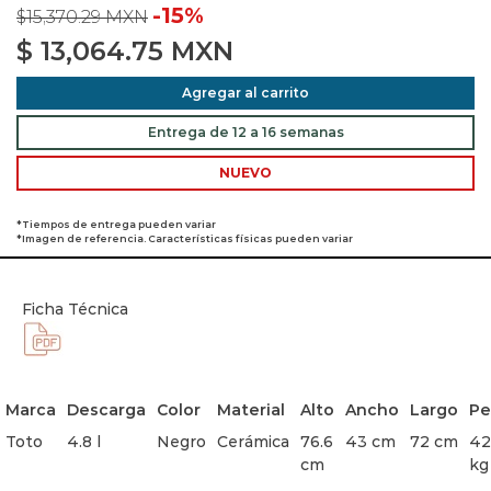
-15%
$15,370.29 MXN
$
13,064.75
MXN
Agregar al carrito
Entrega de 12 a 16 semanas
NUEVO
*Tiempos de entrega pueden variar
*Imagen de referencia. Características físicas pueden variar
Ficha Técnica
Marca
Descarga
Color
Material
Alto
Ancho
Largo
Pe
Toto
4.8 l
Negro
Cerámica
76.6
43 cm
72 cm
42
cm
kg