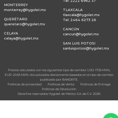
Tel: 2222 6962 37
MONTERREY
monterrey@hygolet.mx
TLAXCALA
tlaxcala@hygolet.mx
QUERÉTARO
Tel: 2464 6273 26
queretaro@hygolet.mx
CANCÚN
CELAYA
cancun@hygolet.mx
celaya@hygolet.mx
SAN LUIS POTOSI
sanluispotosi@hygolet.mx
Precios calculados con los siguientes tipo de cambio: USD: 17.55 MXN,
EUR: 20.55 MXN. Actualizados diariamente basados en el tipo de cambio
publicado por BANORTE.
Políticas de privacidad
Políticas de Venta
Políticas de Entrega
Políticas de Devolución
Derechos reservados Hygolet de México S.A. de C.V. 2026