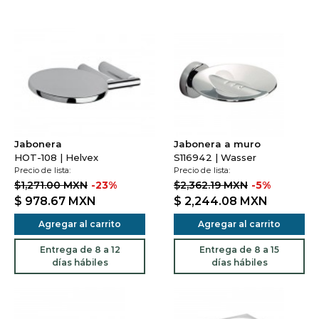
Jabonera
Jabonera a muro
HOT-108 | Helvex
S116942 | Wasser
Precio de lista:
Precio de lista:
$1,271.00 MXN
-23%
$2,362.19 MXN
-5%
$ 978.67
MXN
$ 2,244.08
MXN
Agregar al carrito
Agregar al carrito
Entrega de 8 a 12
Entrega de 8 a 15
días hábiles
días hábiles