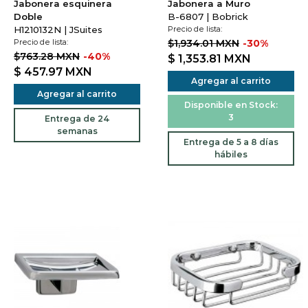
Jabonera esquinera
Jabonera a Muro
Doble
B-6807 | Bobrick
H1210132N | JSuites
Precio de lista:
Precio de lista:
$1,934.01 MXN
-30%
$763.28 MXN
-40%
$ 1,353.81
MXN
$ 457.97
MXN
Agregar al carrito
Agregar al carrito
Disponible en Stock:
3
Entrega de 24
semanas
Entrega de 5 a 8 días
hábiles