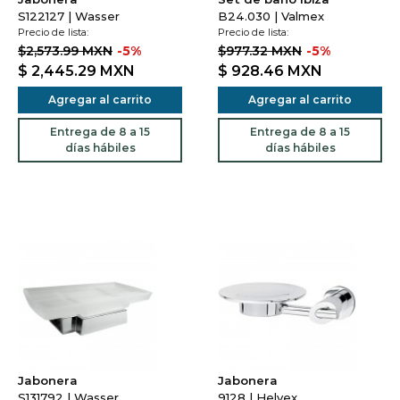
S122127 | Wasser
B24.030 | Valmex
Precio de lista:
Precio de lista:
$2,573.99 MXN
-5%
$977.32 MXN
-5%
$ 2,445.29
MXN
$ 928.46
MXN
Agregar al carrito
Agregar al carrito
Entrega de 8 a 15
Entrega de 8 a 15
días hábiles
días hábiles
Jabonera
Jabonera
S131792 | Wasser
9128 | Helvex