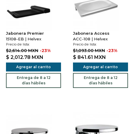
Jabonera Premier
Jabonera Access
15108-EB | Helvex
ACC-108 | Helvex
Precio de lista:
Precio de lista:
$2,614.00 MXN
-23%
$1,093.00 MXN
-23%
$ 2,012.78
MXN
$ 841.61
MXN
Agregar al carrito
Agregar al carrito
Entrega de 8 a 12
Entrega de 8 a 12
días hábiles
días hábiles