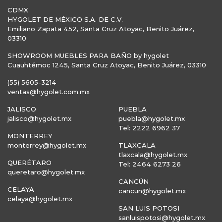
CDMX
HYGOLET DE MÉXICO S.A. DE C.V.
Emiliano Zapata 452, Santa Cruz Atoyac, Benito Juárez,
03310
SHOWROOM MUEBLES PARA BAÑO by hygolet
Cuauhtémoc 1245, Santa Cruz Atoyac, Benito Juárez, 03310
(55) 5605-3214
ventas@hygolet.com.mx
JALISCO
PUEBLA
jalisco@hygolet.mx
puebla@hygolet.mx
Tel: 2222 6962 37
MONTERREY
monterrey@hygolet.mx
TLAXCALA
tlaxcala@hygolet.mx
QUERÉTARO
Tel: 2464 6273 26
queretaro@hygolet.mx
CANCÚN
CELAYA
cancun@hygolet.mx
celaya@hygolet.mx
SAN LUIS POTOSI
sanluispotosi@hygolet.mx