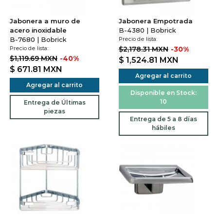
Jabonera a muro de
Jabonera Empotrada
acero inoxidable
B-4380 | Bobrick
B-7680 | Bobrick
Precio de lista:
Precio de lista:
$2,178.31 MXN
-30%
$1,119.69 MXN
-40%
$ 1,524.81
MXN
$ 671.81
MXN
Agregar al carrito
Agregar al carrito
Disponible en Stock:
10
Entrega de Últimas
piezas
Entrega de 5 a 8 días
hábiles