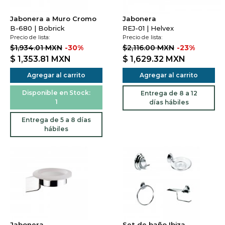
Jabonera a Muro Cromo
Jabonera
B-680 | Bobrick
REJ-01 | Helvex
Precio de lista:
Precio de lista:
$1,934.01 MXN
-30%
$2,116.00 MXN
-23%
$ 1,353.81
MXN
$ 1,629.32
MXN
Agregar al carrito
Agregar al carrito
Disponible en Stock:
Entrega de 8 a 12
1
días hábiles
Entrega de 5 a 8 días
hábiles
Jabonera
Set de baño Ibiza