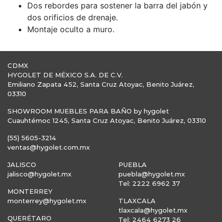
Dos rebordes para sostener la barra del jabón y
dos orificios de drenaje.
Montaje oculto a muro.
CDMX
HYGOLET DE MÉXICO S.A. DE C.V.
Emiliano Zapata 452, Santa Cruz Atoyac, Benito Juárez,
03310
SHOWROOM MUEBLES PARA BAÑO by hygolet
Cuauhtémoc 1245, Santa Cruz Atoyac, Benito Juárez, 03310
(55) 5605-3214
ventas@hygolet.com.mx
JALISCO
PUEBLA
jalisco@hygolet.mx
puebla@hygolet.mx
Tel: 2222 6962 37
MONTERREY
monterrey@hygolet.mx
TLAXCALA
tlaxcala@hygolet.mx
QUERÉTARO
Tel: 2464 6273 26