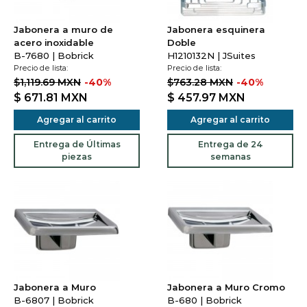
Jabonera a muro de
Jabonera esquinera
acero inoxidable
Doble
B-7680 | Bobrick
H1210132N | JSuites
Precio de lista:
Precio de lista:
$1,119.69 MXN
-40%
$763.28 MXN
-40%
$ 671.81
MXN
$ 457.97
MXN
Agregar al carrito
Agregar al carrito
Entrega de Últimas
Entrega de 24
piezas
semanas
Jabonera a Muro
Jabonera a Muro Cromo
B-6807 | Bobrick
B-680 | Bobrick