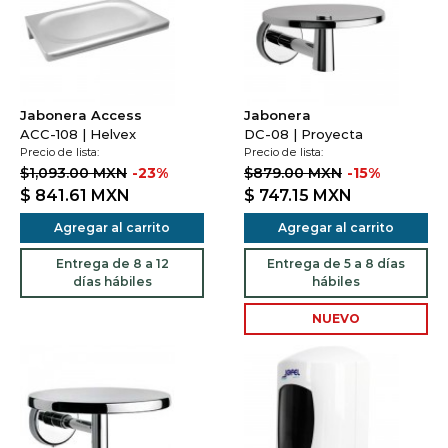
Jabonera Access
Jabonera
ACC-108 | Helvex
DC-08 | Proyecta
Precio de lista:
Precio de lista:
$1,093.00 MXN
-23%
$879.00 MXN
-15%
$ 841.61
MXN
$ 747.15
MXN
Agregar al carrito
Agregar al carrito
Entrega de 8 a 12
Entrega de 5 a 8 días
días hábiles
hábiles
NUEVO