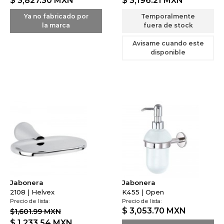
$ 3,827.30
MXN
$ 3,196.21
MXN
Ya no fabricado por
Temporalmente
la marca
fuera de stock
Avisame cuando este
disponible
Jabonera
Jabonera
2108 | Helvex
K455 | Open
Precio de lista:
Precio de lista:
$ 3,053.70
MXN
$1,601.99 MXN
$ 1,233.54
MXN