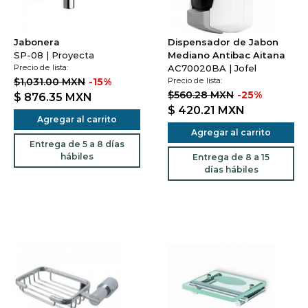
Jabonera
Dispensador de Jabon
SP-08 | Proyecta
Mediano Antibac Aitana
Precio de lista:
AC70020BA | Jofel
$1,031.00 MXN
-15%
Precio de lista:
$560.28 MXN
-25%
$ 876.35
MXN
$ 420.21
MXN
Agregar al carrito
Agregar al carrito
Entrega de 5 a 8 días
hábiles
Entrega de 8 a 15
días hábiles