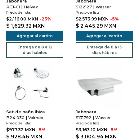
Jabonera
Jabonera
REJ-01 | Helvex
S122127 | Wasser
Precio de lista:
Precio de lista:
$2,116.00 MXN
-23%
$2,573.99 MXN
-5%
$ 1,629.32
MXN
$ 2,445.29
MXN
Agregar al carrito
Agregar al carrito
Entrega de 8 a 12
Entrega de 8 a 15
días hábiles
días hábiles
Set de baño Ibiza
Jabonera
B24.030 | Valmex
S131792 | Wasser
Precio de lista:
Precio de lista:
$977.32 MXN
-5%
$3,163.10 MXN
-5%
$ 928.46
MXN
$ 3,004.94
MXN