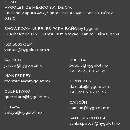
CDMX
HYGOLET DE MÉXICO S.A. DE C.V.
Emiliano Zapata 452, Santa Cruz Atoyac, Benito Juárez,
03310
SHOWROOM MUEBLES PARA BAÑO by hygolet
Cuauhtémoc 1245, Santa Cruz Atoyac, Benito Juárez, 03310
(55) 5605-3214
ventas@hygolet.com.mx
JALISCO
PUEBLA
jalisco@hygolet.mx
puebla@hygolet.mx
Tel: 2222 6962 37
MONTERREY
monterrey@hygolet.mx
TLAXCALA
tlaxcala@hygolet.mx
QUERÉTARO
Tel: 2464 6273 26
queretaro@hygolet.mx
CANCÚN
CELAYA
cancun@hygolet.mx
celaya@hygolet.mx
SAN LUIS POTOSI
sanluispotosi@hygolet.mx