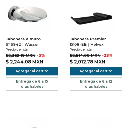
Jabonera a muro
Jabonera Premier
S116942 | Wasser
15108-EB | Helvex
Precio de lista:
Precio de lista:
$2,362.19 MXN
-5%
$2,614.00 MXN
-23%
$ 2,244.08
MXN
$ 2,012.78
MXN
Agregar al carrito
Agregar al carrito
Entrega de 8 a 15
Entrega de 8 a 12
días hábiles
días hábiles