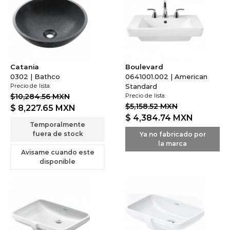
Catania
Boulevard
0302 | Bathco
0641001.002 | American
Precio de lista:
Standard
$10,284.56 MXN
Precio de lista:
$5,158.52 MXN
$ 8,227.65
MXN
$ 4,384.74
MXN
Temporalmente
fuera de stock
Ya no fabricado por
la marca
Avisame cuando este
disponible