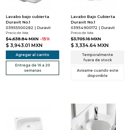
Lavabo bajo cubierta
Lavabo Bajo Cubierta
Duravit No.1
Duravit No.1
03955500282 | Duravit
03954900172 | Duravit
Precio de lista:
Precio de lista:
$4,638.84 MXN
-15%
$3,705.16 MXN
$ 3,943.01
MXN
$ 3,334.64
MXN
Agregar al carrito
Temporalmente
fuera de stock
Entrega de 16 a 20
semanas
Avisame cuando este
disponible