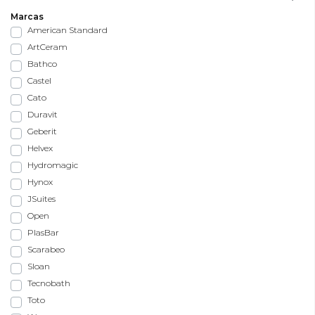
Marcas
American Standard
ArtCeram
Bathco
Castel
Cato
Duravit
Geberit
Helvex
Hydromagic
Hynox
JSuites
Open
PlasBar
Scarabeo
Sloan
Tecnobath
Toto