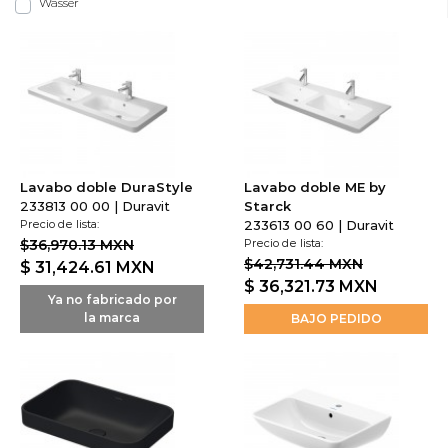
Wasser
Lavabo doble DuraStyle
Lavabo doble ME by
233813 00 00 | Duravit
Starck
Precio de lista:
233613 00 60 | Duravit
$36,970.13 MXN
Precio de lista:
$42,731.44 MXN
$ 31,424.61
MXN
$ 36,321.73
MXN
Ya no fabricado por
la marca
BAJO PEDIDO