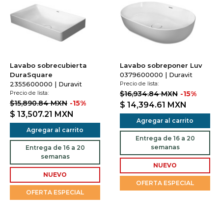
Lavabo sobrecubierta
Lavabo sobreponer Luv
DuraSquare
0379600000 | Duravit
2355600000 | Duravit
Precio de lista:
Precio de lista:
$16,934.84 MXN
-15%
$15,890.84 MXN
-15%
$ 14,394.61
MXN
$ 13,507.21
MXN
Agregar al carrito
Agregar al carrito
Entrega de 16 a 20
semanas
Entrega de 16 a 20
semanas
NUEVO
NUEVO
OFERTA ESPECIAL
OFERTA ESPECIAL