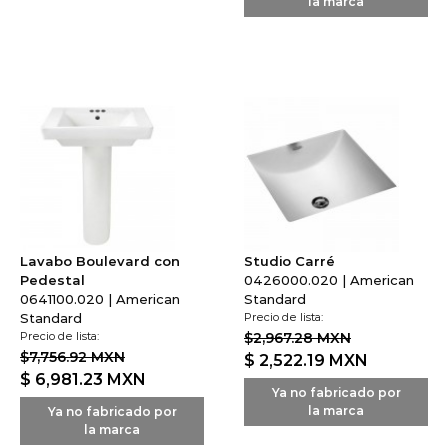
la marca
Lavabo Boulevard con
Studio Carré
Pedestal
0426000.020 | American
0641100.020 | American
Standard
Standard
Precio de lista:
Precio de lista:
$2,967.28 MXN
$7,756.92 MXN
$ 2,522.19
MXN
$ 6,981.23
MXN
Ya no fabricado por
la marca
Ya no fabricado por
la marca