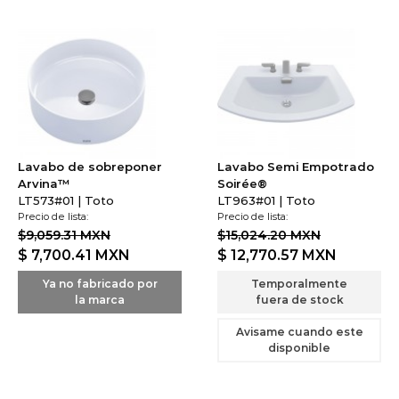
Lavabo de sobreponer
Lavabo Semi Empotrado
Arvina™
Soirée®
LT573#01 | Toto
LT963#01 | Toto
Precio de lista:
Precio de lista:
$9,059.31 MXN
$15,024.20 MXN
$ 7,700.41
MXN
$ 12,770.57
MXN
Ya no fabricado por
Temporalmente
la marca
fuera de stock
Avisame cuando este
disponible