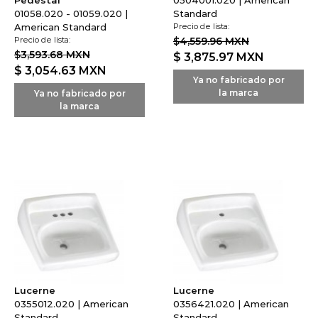
Pedestal
0504001.020 | American
01058.020 - 01059.020 |
Standard
American Standard
Precio de lista:
Precio de lista:
$4,559.96 MXN
$3,593.68 MXN
$ 3,875.97
MXN
$ 3,054.63
MXN
Ya no fabricado por
la marca
Ya no fabricado por
la marca
Lucerne
Lucerne
0355012.020 | American
0356421.020 | American
Standard
Standard