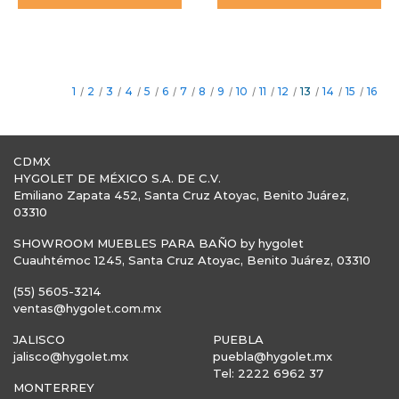
1
/
2
/
3
/
4
/
5
/
6
/
7
/
8
/
9
/
10
/
11
/
12
/
13
/
14
/
15
/
16
CDMX
HYGOLET DE MÉXICO S.A. DE C.V.
Emiliano Zapata 452, Santa Cruz Atoyac, Benito Juárez,
03310
SHOWROOM MUEBLES PARA BAÑO by hygolet
Cuauhtémoc 1245, Santa Cruz Atoyac, Benito Juárez, 03310
(55) 5605-3214
ventas@hygolet.com.mx
JALISCO
PUEBLA
jalisco@hygolet.mx
puebla@hygolet.mx
Tel: 2222 6962 37
MONTERREY