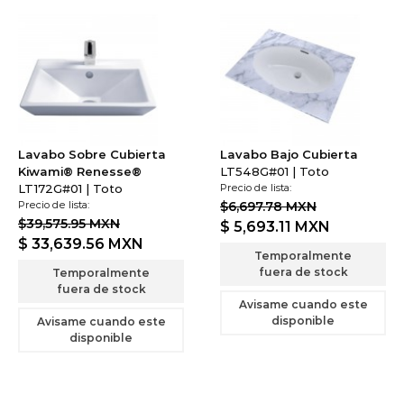
Lavabo Sobre Cubierta
Lavabo Bajo Cubierta
Kiwami® Renesse®
LT548G#01 | Toto
LT172G#01 | Toto
Precio de lista:
Precio de lista:
$6,697.78 MXN
$39,575.95 MXN
$ 5,693.11
MXN
$ 33,639.56
MXN
Temporalmente
fuera de stock
Temporalmente
fuera de stock
Avisame cuando este
disponible
Avisame cuando este
disponible