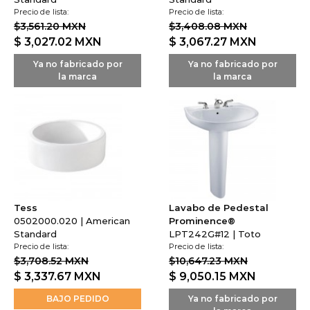
Precio de lista:
Precio de lista:
$3,561.20 MXN
$3,408.08 MXN
$ 3,027.02
MXN
$ 3,067.27
MXN
Ya no fabricado por
Ya no fabricado por
la marca
la marca
Tess
Lavabo de Pedestal
0502000.020 | American
Prominence®
Standard
LPT242G#12 | Toto
Precio de lista:
Precio de lista:
$3,708.52 MXN
$10,647.23 MXN
$ 3,337.67
MXN
$ 9,050.15
MXN
BAJO PEDIDO
Ya no fabricado por