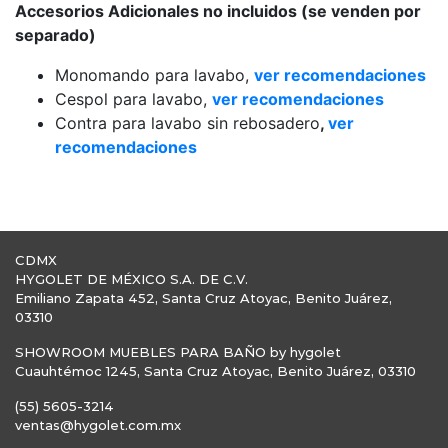
Accesorios Adicionales no incluidos (se venden por
separado)
Monomando para lavabo,
ver recomendaciones
Cespol para lavabo,
ver recomendaciones
Contra para lavabo sin rebosadero
,
ver
recomendaciones
CDMX
HYGOLET DE MÉXICO S.A. DE C.V.
Emiliano Zapata 452, Santa Cruz Atoyac, Benito Juárez,
03310
SHOWROOM MUEBLES PARA BAÑO by hygolet
Cuauhtémoc 1245, Santa Cruz Atoyac, Benito Juárez, 03310
(55) 5605-3214
ventas@hygolet.com.mx