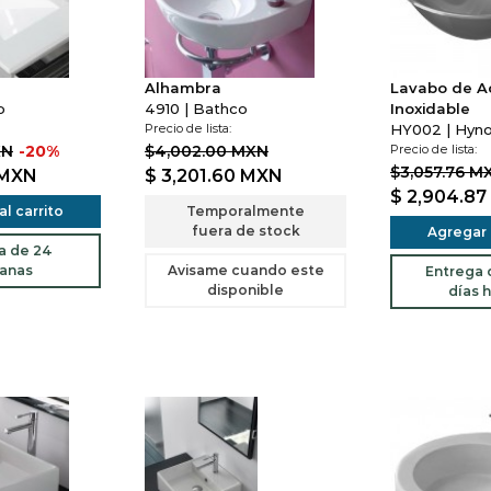
Alhambra
Lavabo de A
o
4910 | Bathco
Inoxidable
Precio de lista:
HY002 | Hyn
XN
-20%
$4,002.00 MXN
Precio de lista:
$3,057.76 M
MXN
$ 3,201.60
MXN
$ 2,904.87
l carrito
Temporalmente
fuera de stock
Agregar a
a de 24
anas
Avisame cuando este
Entrega d
disponible
días h