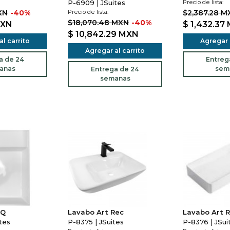
P-6909 | JSuites
Precio de lista:
XN
-40%
Precio de lista:
$2,387.28 M
$18,070.48 MXN
-40%
XN
$ 1,432.37
$ 10,842.29
MXN
l carrito
Agregar a
Agregar al carrito
a de 24
Entreg
anas
sem
Entrega de 24
semanas
SQ
Lavabo Art Rec
Lavabo Art 
tes
P-8375 | JSuites
P-8376 | JSui