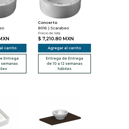
Concerto
beo
8016 | Scarabeo
Precio de lista:
MXN
$ 7,210.80
MXN
l carrito
Agregar al carrito
e Entrega
Entrega de Entrega
2 semanas
de 10 a 12 semanas
iles
hábiles