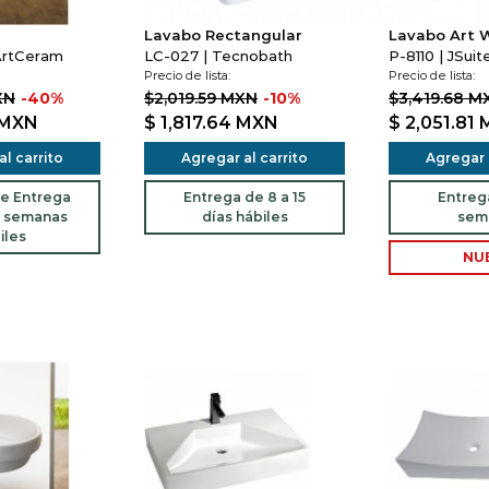
Lavabo Rectangular
Lavabo Art 
ArtCeram
LC-027 | Tecnobath
P-8110 | JSuit
Precio de lista:
Precio de lista:
XN
-40%
$2,019.59 MXN
-10%
$3,419.68 M
MXN
$ 1,817.64
MXN
$ 2,051.81
l carrito
Agregar al carrito
Agregar a
e Entrega
Entrega de 8 a 15
Entreg
2 semanas
días hábiles
sem
iles
NU