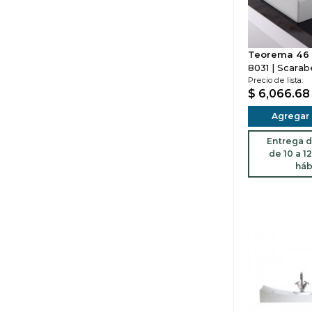
Teorema 46
8031 | Scara
Precio de lista:
$ 6,066.6
Agregar a
Entrega d
de 10 a 1
háb