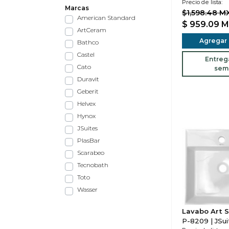
Precio de lista:
Marcas
$1,598.48 M
American Standard
$ 959.09
M
ArtCeram
Agregar a
Bathco
Castel
Entreg
Cato
sem
Duravit
Geberit
Helvex
Hynox
JSuites
PlasBar
Scarabeo
Tecnobath
Toto
Wasser
Lavabo Art 
P-8209 | JSui