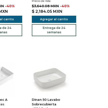
Precio de lista:
XN
-40%
$3,640.08 MXN
-40%
MXN
$ 2,184.05
MXN
l carrito
Agregar al carrito
a de 24
Entrega de 24
anas
semanas
Rec A
Dinan 50 Lavabo
tes
Sobrecubierta