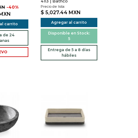
4113 | Bathco
XN
-40%
Precio de lista:
$ 5,027.44
MXN
MXN
Agregar al carrito
l carrito
Disponible en Stock:
a de 24
5
anas
Entrega de 5 a 8 días
EVO
hábiles