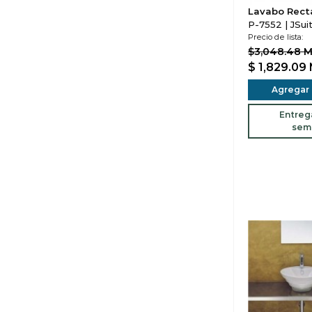
Lavabo Rect
P-7552 | JSui
Precio de lista:
$3,048.48 
$ 1,829.09
Agregar a
Entreg
sem