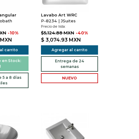
angular
Lavabo Art WRC
nobath
P-8234 | JSuites
Precio de lista:
MXN
-10%
$5,124.88 MXN
-40%
MXN
$ 3,074.93
MXN
l carrito
Agregar al carrito
 en Stock:
Entrega de 24
1
semanas
 5 a 8 días
NUEVO
iles