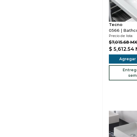
Tecno
0566 | Bathc
Precio de lista:
$7,015.68 M
$ 5,612.54
Agregar a
Entreg
sem