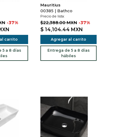
Mauritius
00385 | Bathco
Precio de lista:
MXN
-37%
$22,388.00 MXN
-37%
MXN
$ 14,104.44
MXN
l carrito
Agregar al carrito
 5 a 8 días
Entrega de 5 a 8 días
iles
hábiles