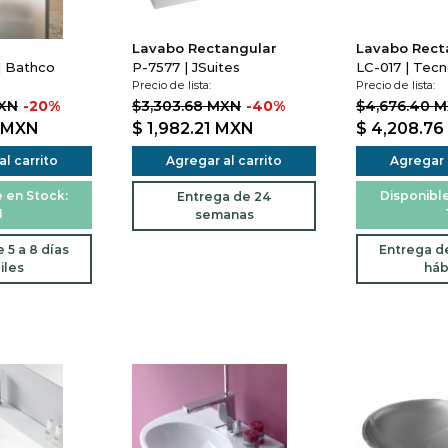
Lavabo Rectangular
Lavabo Rect
| Bathco
P-7577 | JSuites
LC-017 | Tec
Precio de lista:
Precio de lista:
MXN
-20%
$3,303.68 MXN
-40%
$4,676.40 
MXN
$ 1,982.21
MXN
$ 4,208.76
l carrito
Agregar al carrito
Agregar a
 en Stock:
Disponible
Entrega de 24
1
semanas
 5 a 8 días
Entrega de
iles
háb