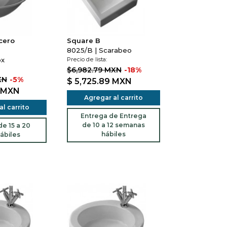
cero
Square B
8025/B | Scarabeo
ox
Precio de lista:
$6,982.79 MXN
-18%
XN
-5%
$ 5,725.89
MXN
MXN
Agregar al carrito
l carrito
Entrega de Entrega
de 10 a 12 semanas
e 15 a 20
hábiles
ábiles