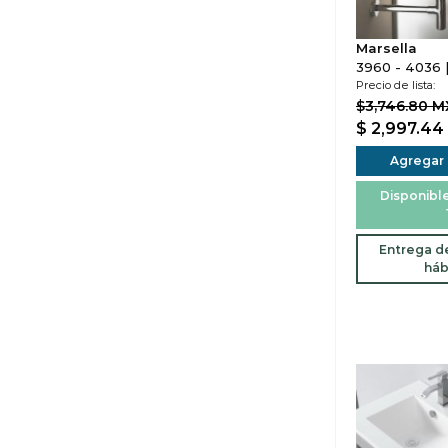
Marsella
3960 - 4036 
Precio de lista:
$3,746.80 
$ 2,997.44
Agregar a
Disponible
Entrega de
háb