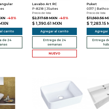
angular
Lavabo Art RC
Puket
tes
P-8218 | JSuites
0317 | Bathco
Precio de lista:
Precio de lista:
MXN
-40%
$2,317.68 MXN
-40%
$11,560.56 
MXN
$ 1,390.61
MXN
$ 7,283.15
l carrito
Agregar al carrito
Agregar a
a de 24
Entrega de 24
Entrega de
anas
semanas
háb
NUEVO