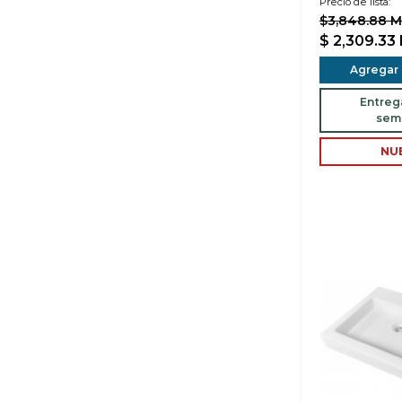
Precio de lista:
$3,848.88 
$ 2,309.33
Agregar a
Entreg
sem
NU