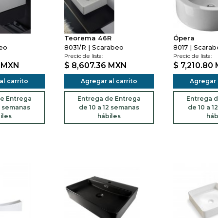
Teorema 46R
Ópera
beo
8031/R | Scarabeo
8017 | Scara
Precio de lista:
Precio de lista:
8
MXN
$ 8,607.36
MXN
$ 7,210.80
l carrito
Agregar al carrito
Agregar a
e Entrega
Entrega de Entrega
Entrega d
2 semanas
de 10 a 12 semanas
de 10 a 1
iles
hábiles
háb