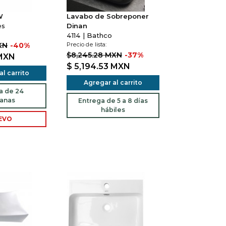
W
Lavabo de Sobreponer
es
Dinan
4114 | Bathco
XN
-40%
Precio de lista:
$8,245.28 MXN
-37%
MXN
$ 5,194.53
MXN
l carrito
Agregar al carrito
a de 24
anas
Entrega de 5 a 8 días
hábiles
EVO