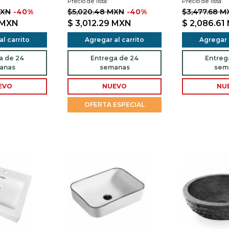
Precio de lista:
Precio de lista:
MXN
-40%
$5,020.48 MXN
-40%
$3,477.68 M
MXN
$ 3,012.29
MXN
$ 2,086.61
l carrito
Agregar al carrito
Agregar a
a de 24
Entrega de 24
Entreg
anas
semanas
sem
EVO
NUEVO
NU
OFERTA ESPECIAL