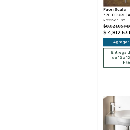
Fuori Scala
370 FOURI | 
Precio de lista:
$8,021.05 M
$ 4,812.63
Agregar a
Entrega d
de 10 a 1
háb