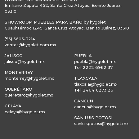
Emiliano Zapata 452, Santa Cruz Atoyac, Benito Juárez,
03310
SHOWROOM MUEBLES PARA BAÑO by hygolet
Cuauhtémoc 1245, Santa Cruz Atoyac, Benito Juárez, 03310
(55) 5605-3214
ventas@hygolet.com.mx
JALISCO
PUEBLA
jalisco@hygolet.mx
puebla@hygolet.mx
Tel: 2222 6962 37
MONTERREY
monterrey@hygolet.mx
TLAXCALA
tlaxcala@hygolet.mx
QUERÉTARO
Tel: 2464 6273 26
queretaro@hygolet.mx
CANCÚN
CELAYA
cancun@hygolet.mx
celaya@hygolet.mx
SAN LUIS POTOSI
sanluispotosi@hygolet.mx