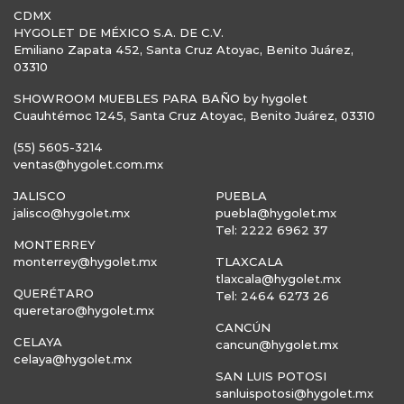
CDMX
HYGOLET DE MÉXICO S.A. DE C.V.
Emiliano Zapata 452, Santa Cruz Atoyac, Benito Juárez,
03310
SHOWROOM MUEBLES PARA BAÑO by hygolet
Cuauhtémoc 1245, Santa Cruz Atoyac, Benito Juárez, 03310
(55) 5605-3214
ventas@hygolet.com.mx
JALISCO
PUEBLA
jalisco@hygolet.mx
puebla@hygolet.mx
Tel: 2222 6962 37
MONTERREY
monterrey@hygolet.mx
TLAXCALA
tlaxcala@hygolet.mx
QUERÉTARO
Tel: 2464 6273 26
queretaro@hygolet.mx
CANCÚN
CELAYA
cancun@hygolet.mx
celaya@hygolet.mx
SAN LUIS POTOSI
sanluispotosi@hygolet.mx