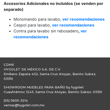
Accesorios Adicionales no incluidos (se venden por
separado)
Monomando para lavabo,
ver recomendaciones
Cespol para lavabo,
ver recomendaciones
Contra para lavabo sin rebosadero
,
ver
recomendaciones
CDMX
HYGOLET DE MÉXICO S.A. DE C.V.
Emiliano Zapata 452, Santa Cruz Atoyac, Benito Juárez,
03310
SHOWROOM MUEBLES PARA BAÑO by hygolet
Cuauhtémoc 1245, Santa Cruz Atoyac, Benito Juárez, 03310
(55) 5605-3214
ventas@hygolet.com.mx