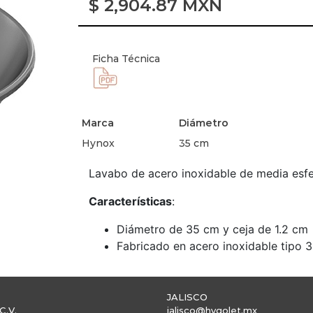
$
2,904.87
MXN
Ficha Técnica
Marca
Diámetro
Hynox
35 cm
Lavabo de acero inoxidable de media esf
Características
:
Diámetro de 35 cm y ceja de 1.2 cm
Fabricado en acero inoxidable tipo 3
JALISCO
C.V.
jalisco@hygolet.mx