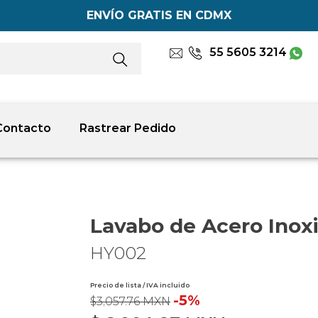
ENVÍO GRATIS EN CDMX
55 5605 3214
Contacto
Rastrear Pedido
Lavabo de Acero Inox
HY002
Precio de lista / IVA incluido
-5%
$3,057.76 MXN