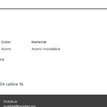
Color
Material
Acero
Acero Inoxidable
era
04 calibre 18.
PUEBLA
puebla@hygolet.mx