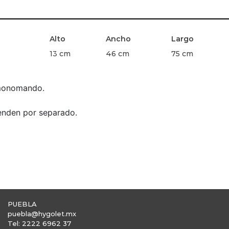
Alto
Ancho
Largo
13 cm
46 cm
75 cm
 monomando.
venden por separado.
PUEBLA
puebla@hygolet.mx
Tel: 2222 6962 37