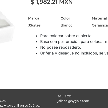
$
1,982.21
MXN
Marca
Color
Material
JSuites
Blanco
Cerámica
Para colocar sobre cubierta.
Base con perforación para colocar
No posee rebosadero.
Griferia y desagüe no incluidos, se 
JALISCO
C.V.
jalisco@hygolet.mx
uz Atoyac, Benito Juárez,