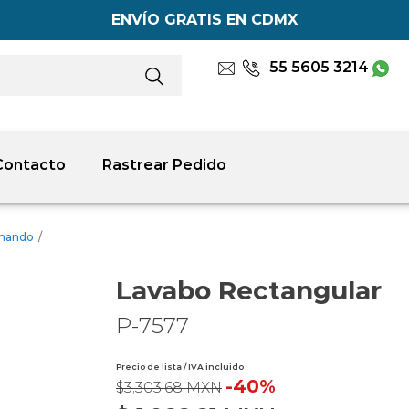
ENVÍO GRATIS EN CDMX
55 5605 3214
Contacto
Rastrear Pedido
omando
/
Lavabo Rectangular
P-7577
Precio de lista / IVA incluido
-40%
$3,303.68 MXN