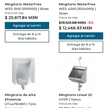
Mingitorio WaterFree
Mingitorio WaterFree
WES 1000 (1001000) | Sloan
WES 4000 (1004000) |
Precio de lista:
Sloan
$ 20,617.84
MXN
Precio de lista:
$13,123.08 MXN
-5%
Agregar al carrito
$ 12,466.93
MXN
Entrega de 8 a 10
Agregar al carrito
días hábiles
Entrega de 8 a 10
días hábiles
Mingitorio de Alta
Mingitorio Lineal 25
Eficiencia
HY011 | Hynox
UT447EV#01 | Toto
Precio de lista: