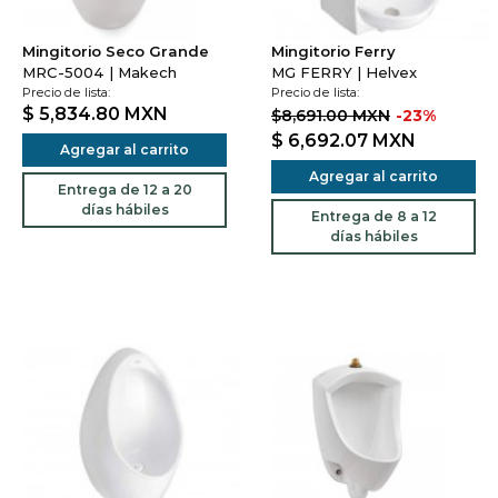
Mingitorio Seco Grande
Mingitorio Ferry
MRC-5004 | Makech
MG FERRY | Helvex
Precio de lista:
Precio de lista:
$ 5,834.80
MXN
$8,691.00 MXN
-23%
$ 6,692.07
MXN
Agregar al carrito
Agregar al carrito
Entrega de 12 a 20
días hábiles
Entrega de 8 a 12
días hábiles