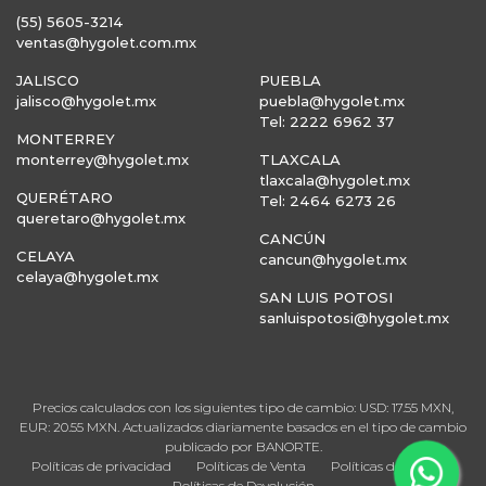
(55) 5605-3214
ventas@hygolet.com.mx
JALISCO
PUEBLA
jalisco@hygolet.mx
puebla@hygolet.mx
Tel: 2222 6962 37
MONTERREY
monterrey@hygolet.mx
TLAXCALA
tlaxcala@hygolet.mx
QUERÉTARO
Tel: 2464 6273 26
queretaro@hygolet.mx
CANCÚN
CELAYA
cancun@hygolet.mx
celaya@hygolet.mx
SAN LUIS POTOSI
sanluispotosi@hygolet.mx
Precios calculados con los siguientes tipo de cambio: USD: 17.55 MXN,
EUR: 20.55 MXN. Actualizados diariamente basados en el tipo de cambio
publicado por BANORTE.
Políticas de privacidad
Políticas de Venta
Políticas de Entrega
Políticas de Devolución