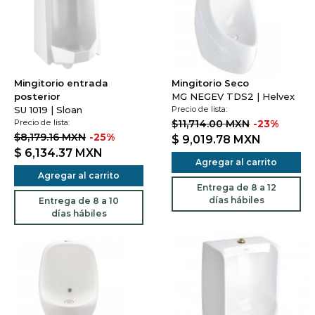
Mingitorio entrada
Mingitorio Seco
posterior
MG NEGEV TDS2 | Helvex
SU 1019 | Sloan
Precio de lista:
Precio de lista:
$11,714.00 MXN
-23%
$8,179.16 MXN
-25%
$ 9,019.78
MXN
$ 6,134.37
MXN
Agregar al carrito
Agregar al carrito
Entrega de 8 a 12
días hábiles
Entrega de 8 a 10
días hábiles