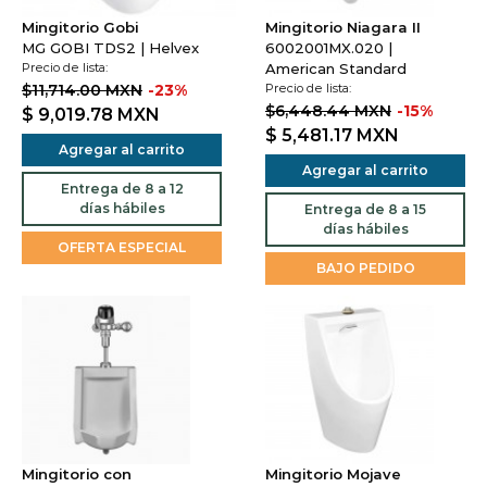
Mingitorio Gobi
Mingitorio Niagara II
MG GOBI TDS2 | Helvex
6002001MX.020 |
Precio de lista:
American Standard
$11,714.00 MXN
-23%
Precio de lista:
$6,448.44 MXN
-15%
$ 9,019.78
MXN
$ 5,481.17
MXN
Agregar al carrito
Agregar al carrito
Entrega de 8 a 12
días hábiles
Entrega de 8 a 15
días hábiles
OFERTA ESPECIAL
BAJO PEDIDO
Mingitorio con
Mingitorio Mojave