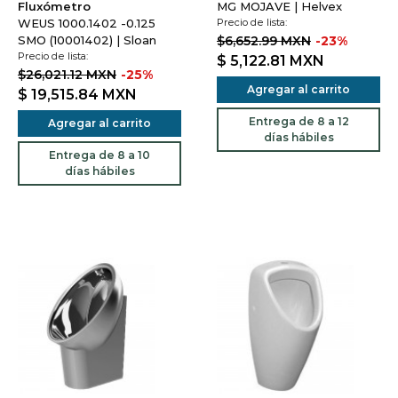
Fluxómetro
MG MOJAVE | Helvex
WEUS 1000.1402 -0.125
Precio de lista:
SMO (10001402) | Sloan
$6,652.99 MXN
-23%
Precio de lista:
$ 5,122.81
MXN
$26,021.12 MXN
-25%
Agregar al carrito
$ 19,515.84
MXN
Entrega de 8 a 12
Agregar al carrito
días hábiles
Entrega de 8 a 10
días hábiles