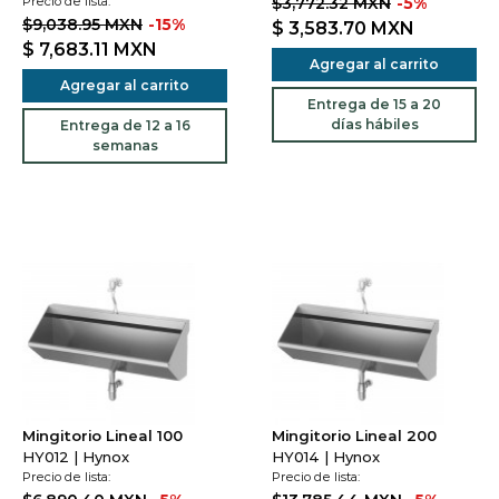
Precio de lista:
$3,772.32 MXN
-5%
$9,038.95 MXN
-15%
$ 3,583.70
MXN
$ 7,683.11
MXN
Agregar al carrito
Agregar al carrito
Entrega de 15 a 20
días hábiles
Entrega de 12 a 16
semanas
Mingitorio Lineal 100
Mingitorio Lineal 200
HY012 | Hynox
HY014 | Hynox
Precio de lista:
Precio de lista: