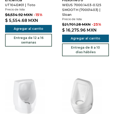
Eficiencia
Fluxómetro
UT104E#01 | Toto
WEUS 7000.1403-0.125
Precio de lista:
SMOOTH (70001403) |
$6,534.92 MXN
-15%
Sloan
Precio de lista:
$ 5,554.68
MXN
$21,701.28 MXN
-25%
Agregar al carrito
$ 16,275.96
MXN
Entrega de 12 a 16
Agregar al carrito
semanas
Entrega de 8 a 10
días hábiles