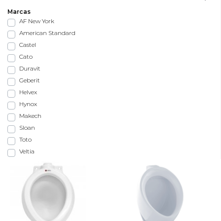
Marcas
AF New York
American Standard
Castel
Cato
Duravit
Geberit
Helvex
Hynox
Makech
Sloan
Toto
Veltia