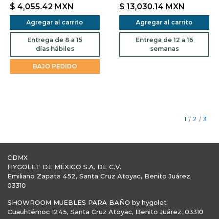
$ 4,055.42
MXN
$ 13,030.14
MXN
Agregar al carrito
Agregar al carrito
Entrega de 8 a 15
Entrega de 12 a 16
días hábiles
semanas
BAJO PEDIDO
1
/
2
/
3
CDMX
HYGOLET DE MÉXICO S.A. DE C.V.
Emiliano Zapata 452, Santa Cruz Atoyac, Benito Juárez,
03310
SHOWROOM MUEBLES PARA BAÑO by hygolet
Cuauhtémoc 1245, Santa Cruz Atoyac, Benito Juárez, 03310