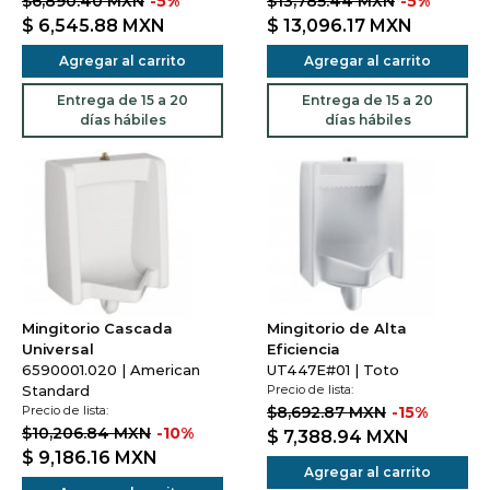
$6,890.40 MXN
-5%
$13,785.44 MXN
-5%
$ 6,545.88
MXN
$ 13,096.17
MXN
Agregar al carrito
Agregar al carrito
Entrega de 15 a 20
Entrega de 15 a 20
días hábiles
días hábiles
Mingitorio Cascada
Mingitorio de Alta
Universal
Eficiencia
6590001.020 | American
UT447E#01 | Toto
Standard
Precio de lista:
Precio de lista:
$8,692.87 MXN
-15%
$10,206.84 MXN
-10%
$ 7,388.94
MXN
$ 9,186.16
MXN
Agregar al carrito