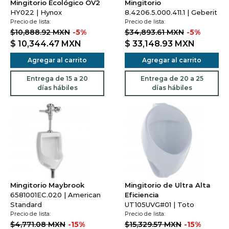
Mingitorio Ecológico OV2
Mingitorio
HY022 | Hynox
8.4206.5.000.411.1 | Geberit
Precio de lista:
Precio de lista:
$10,888.92 MXN
-5%
$34,893.61 MXN
-5%
$ 10,344.47
MXN
$ 33,148.93
MXN
Agregar al carrito
Agregar al carrito
Entrega de 15 a 20
Entrega de 20 a 25
días hábiles
días hábiles
Mingitorio Maybrook
Mingitorio de Ultra Alta
6581001EC.020 | American
Eficiencia
Standard
UT105UVG#01 | Toto
Precio de lista:
Precio de lista:
$4,771.08 MXN
-15%
$15,329.57 MXN
-15%