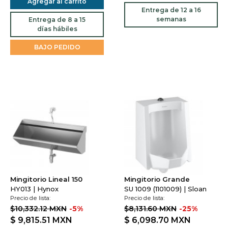
Agregar al carrito
Entrega de 12 a 16
semanas
Entrega de 8 a 15
días hábiles
BAJO PEDIDO
Mingitorio Lineal 150
Mingitorio Grande
HY013 | Hynox
SU 1009 (1101009) | Sloan
Precio de lista:
Precio de lista:
$10,332.12 MXN
-5%
$8,131.60 MXN
-25%
$ 9,815.51
MXN
$ 6,098.70
MXN