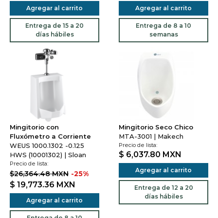
Agregar al carrito
Agregar al carrito
Entrega de 15 a 20
Entrega de 8 a 10
días hábiles
semanas
Mingitorio con
Mingitorio Seco Chico
Fluxómetro a Corriente
MTA-3001 | Makech
WEUS 1000.1302 -0.125
Precio de lista:
$ 6,037.80
MXN
HWS (10001302) | Sloan
Precio de lista:
Agregar al carrito
$26,364.48 MXN
-25%
$ 19,773.36
MXN
Entrega de 12 a 20
días hábiles
Agregar al carrito
Entrega de 8 a 10