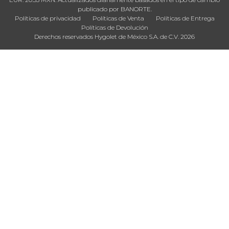
publicado por BANORTE.
Políticas de privacidad
Políticas de Venta
Políticas de Entrega
Políticas de Devolución
Derechos reservados Hygolet de México S.A. de C.V. 2026