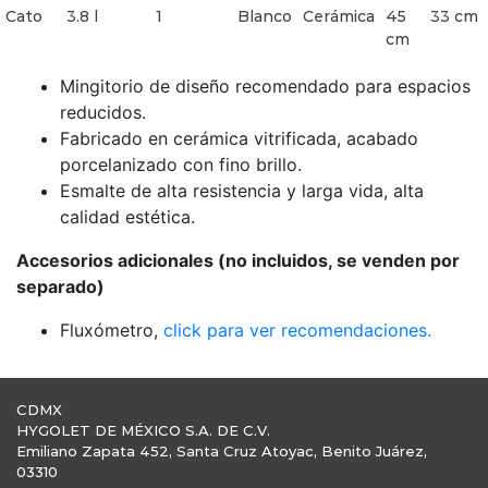
Cato
3.8 l
1
Blanco
Cerámica
45
33 cm
cm
Mingitorio de diseño recomendado para espacios
reducidos.
Fabricado en cerámica vitrificada, acabado
porcelanizado con fino brillo.
Esmalte de alta resistencia y larga vida, alta
calidad estética.
Accesorios adicionales (no incluidos, se venden por
separado)
Fluxómetro,
click para ver recomendaciones.
CDMX
HYGOLET DE MÉXICO S.A. DE C.V.
Emiliano Zapata 452, Santa Cruz Atoyac, Benito Juárez,
03310