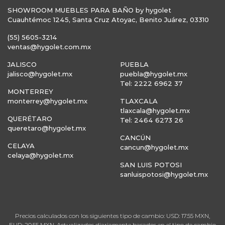
SHOWROOM MUEBLES PARA BAÑO by hygolet
Cuauhtémoc 1245, Santa Cruz Atoyac, Benito Juárez, 03310
(55) 5605-3214
ventas@hygolet.com.mx
JALISCO
PUEBLA
jalisco@hygolet.mx
puebla@hygolet.mx
Tel: 2222 6962 37
MONTERREY
monterrey@hygolet.mx
TLAXCALA
tlaxcala@hygolet.mx
QUERÉTARO
Tel: 2464 6273 26
queretaro@hygolet.mx
CANCÚN
CELAYA
cancun@hygolet.mx
celaya@hygolet.mx
SAN LUIS POTOSI
sanluispotosi@hygolet.mx
Precios calculados con los siguientes tipo de cambio: USD: 17.55 MXN,
EUR: 20.55 MXN. Actualizados diariamente basados en el tipo de cambio