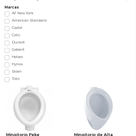
Marcas
AF New York
American Standard
Castel
Cato
Duravit
Geberit
Helvex
Hynox
Sloan
Toto
Mingitorio Peke
Mingitorio de Alta