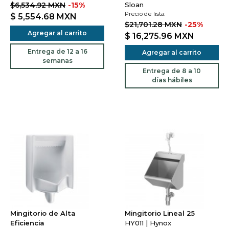
$6,534.92 MXN
-15%
Sloan
Precio de lista:
$ 5,554.68
MXN
$21,701.28 MXN
-25%
Agregar al carrito
$ 16,275.96
MXN
Entrega de 12 a 16
Agregar al carrito
semanas
Entrega de 8 a 10
días hábiles
Mingitorio de Alta
Mingitorio Lineal 25
Eficiencia
HY011 | Hynox