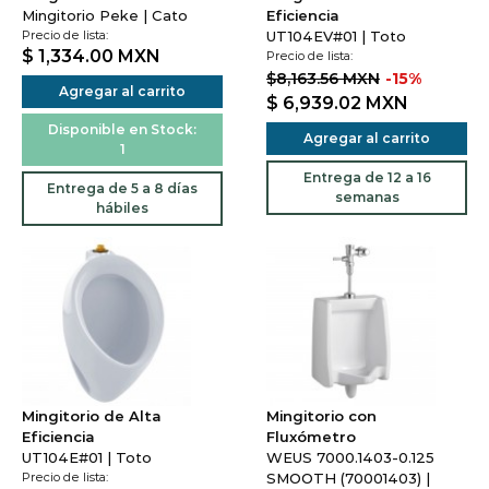
Mingitorio Peke | Cato
Eficiencia
Precio de lista:
UT104EV#01 | Toto
$ 1,334.00
MXN
Precio de lista:
$8,163.56 MXN
-15%
Agregar al carrito
$ 6,939.02
MXN
Disponible en Stock:
Agregar al carrito
1
Entrega de 12 a 16
Entrega de 5 a 8 días
semanas
hábiles
Mingitorio de Alta
Mingitorio con
Eficiencia
Fluxómetro
UT104E#01 | Toto
WEUS 7000.1403-0.125
Precio de lista:
SMOOTH (70001403) |