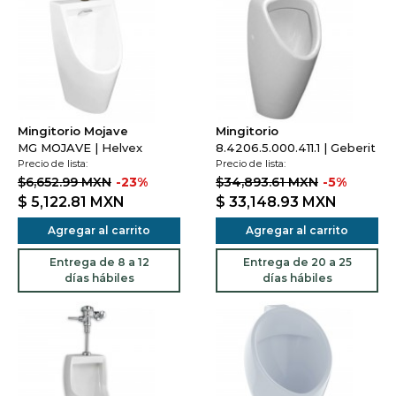
Mingitorio Mojave
Mingitorio
MG MOJAVE | Helvex
8.4206.5.000.411.1 | Geberit
Precio de lista:
Precio de lista:
$6,652.99 MXN
-23%
$34,893.61 MXN
-5%
$ 5,122.81
MXN
$ 33,148.93
MXN
Agregar al carrito
Agregar al carrito
Entrega de 8 a 12
Entrega de 20 a 25
días hábiles
días hábiles