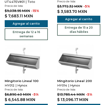
UT447EV#01 | Toto
Precio de lista:
Precio de lista:
$3,772.32 MXN
-5%
$9,038.95 MXN
-15%
$ 3,583.70
MXN
$ 7,683.11
MXN
Agregar al carrito
Agregar al carrito
Entrega de 15 a 20
días hábiles
Entrega de 12 a 16
semanas
Mingitorio Lineal 100
Mingitorio Lineal 200
HY012 | Hynox
HY014 | Hynox
Precio de lista:
Precio de lista:
$6,890.40 MXN
-5%
$13,785.44 MXN
-5%
$ 6,545.88
MXN
$ 13,096.17
MXN