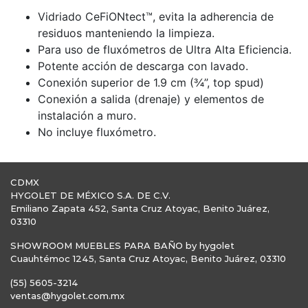
Vidriado CeFiONtect™, evita la adherencia de
residuos manteniendo la limpieza.
Para uso de fluxómetros de Ultra Alta Eficiencia.
Potente acción de descarga con lavado.
Conexión superior de 1.9 cm (¾”, top spud)
Conexión a salida (drenaje) y elementos de
instalación a muro.
No incluye fluxómetro.
CDMX
HYGOLET DE MÉXICO S.A. DE C.V.
Emiliano Zapata 452, Santa Cruz Atoyac, Benito Juárez,
03310
SHOWROOM MUEBLES PARA BAÑO by hygolet
Cuauhtémoc 1245, Santa Cruz Atoyac, Benito Juárez, 03310
(55) 5605-3214
ventas@hygolet.com.mx