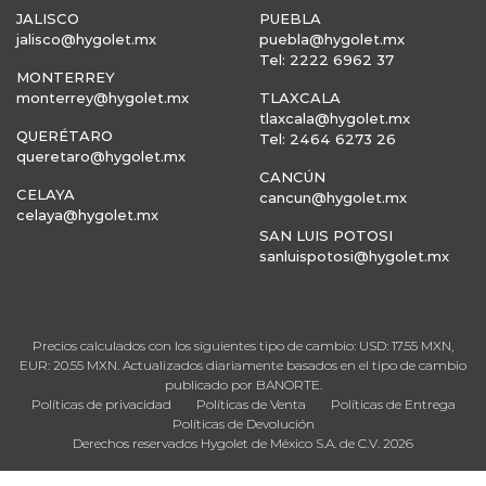
JALISCO
PUEBLA
jalisco@hygolet.mx
puebla@hygolet.mx
Tel: 2222 6962 37
MONTERREY
monterrey@hygolet.mx
TLAXCALA
tlaxcala@hygolet.mx
QUERÉTARO
Tel: 2464 6273 26
queretaro@hygolet.mx
CANCÚN
CELAYA
cancun@hygolet.mx
celaya@hygolet.mx
SAN LUIS POTOSI
sanluispotosi@hygolet.mx
Precios calculados con los siguientes tipo de cambio: USD: 17.55 MXN,
EUR: 20.55 MXN. Actualizados diariamente basados en el tipo de cambio
publicado por BANORTE.
Políticas de privacidad
Políticas de Venta
Políticas de Entrega
Políticas de Devolución
Derechos reservados Hygolet de México S.A. de C.V. 2026