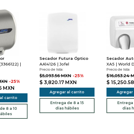
or
Secador Futura Óptico
Secador Aut
3366122) |
AA14126 | Jofel
XA5 | World D
Precio de lista:
Precio de lista:
$5,093.56 MXN
-25%
$16,053.24 
MXN
-25%
$ 3,820.17
MXN
$ 15,250.5
66
MXN
Agregar al carrito
Agregar a
l carrito
Entrega de 8 a 15
Entrega 
días hábiles
días h
de 8 a 10
ábiles