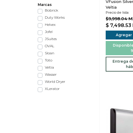
VFusion Silve
Marcas
Veltia
Bobrick
Precio de lista:
Duty Works
$9,998.04 
Helvex
$ 7,498.53
Jofel
Agregar a
JSuites
Disponible
OVAL
9
Sloan
Toto
Entrega de
háb
Veltia
Wasser
World Dryer
XLerator