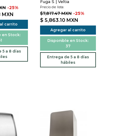
Fuga S | Veltia
MXN
-25%
Precio de lista:
$7,817.47 MXN
-25%
8
MXN
$ 5,863.10
MXN
l carrito
Agregar al carrito
 en Stock:
1
Disponible en Stock:
37
 5 a 8 días
iles
Entrega de 5 a 8 días
hábiles