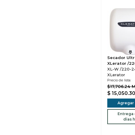
Secador Ultr
XLerator /2
XL-W /220-2
XLerator
Precio de lista:
$17,706.24 
$ 15,050.3
Agregar a
Entrega d
días h