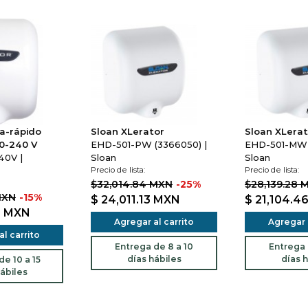
a-rápido
Sloan XLerator
Sloan XLerat
20-240 V
EHD-501-PW (3366050) |
EHD-501-MW 
40V |
Sloan
Sloan
Precio de lista:
Precio de lista:
$32,014.84 MXN
-25%
$28,139.28 
MXN
-15%
$ 24,011.13
MXN
$ 21,104.4
0
MXN
Agregar al carrito
Agregar a
l carrito
Entrega de 8 a 10
Entrega 
días hábiles
días h
e 10 a 15
ábiles