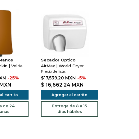
 Manos
Secador Óptico
in | Veltia
AirMax | World Dryer
Precio de lista:
MXN
-25%
$17,539.20 MXN
-5%
MXN
$ 16,662.24
MXN
l carrito
Agregar al carrito
a de 24
Entrega de 8 a 15
anas
días hábiles