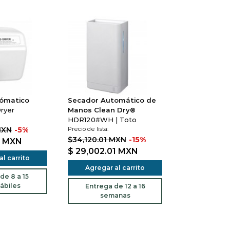
ómatico
Secador Automático de
ryer
Manos Clean Dry®
HDR120#WH | Toto
MXN
-5%
Precio de lista:
$34,120.01 MXN
-15%
8
MXN
$ 29,002.01
MXN
l carrito
Agregar al carrito
de 8 a 15
ábiles
Entrega de 12 a 16
semanas