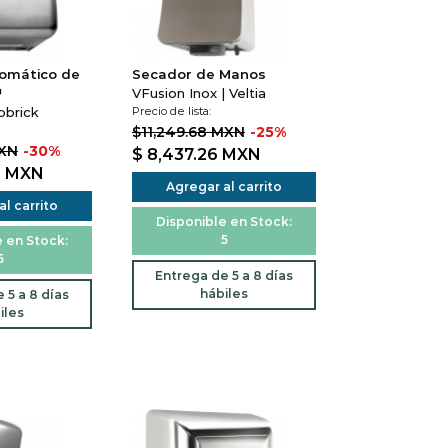
omático de
Secador de Manos
™
VFusion Inox | Veltia
obrick
Precio de lista:
$11,249.68 MXN
-25%
MXN
-30%
$ 8,437.26
MXN
2
MXN
Agregar al carrito
l carrito
Disponible en Stock:
5
 en Stock:
6
Entrega de 5 a 8 días
hábiles
 5 a 8 días
iles