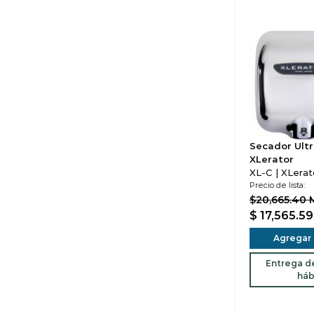
Secador Ultr
XLerator
XL-C | XLerat
Precio de lista:
$20,665.40
$ 17,565.5
Agregar a
Entrega de
háb