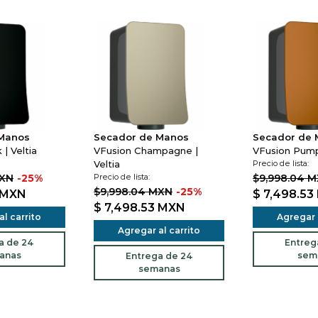
 Manos
Secador de Manos
Secador de
| Veltia
VFusion Champagne |
VFusion Pumpk
Veltia
Precio de lista:
MXN
-25%
Precio de lista:
$9,998.04 
$9,998.04 MXN
-25%
MXN
$ 7,498.53
$ 7,498.53
MXN
l carrito
Agregar a
Agregar al carrito
a de 24
Entreg
anas
sem
Entrega de 24
semanas