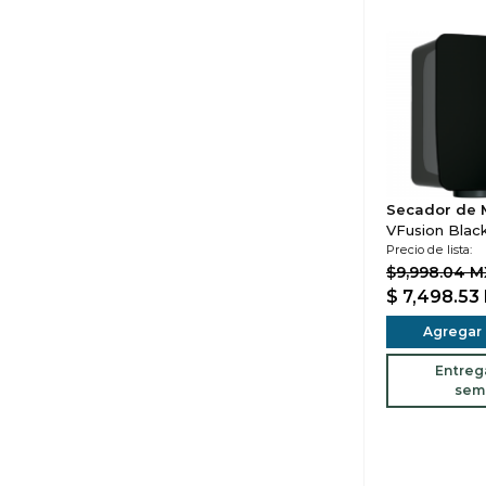
Secador de
VFusion Black 
Precio de lista:
$9,998.04 
$ 7,498.53
Agregar a
Entreg
sem