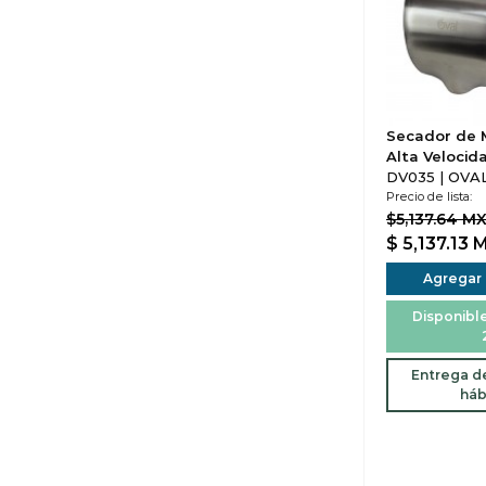
Secador de 
Alta Velocid
DV035 | OVA
Precio de lista:
$5,137.64 M
$ 5,137.13
Agregar a
Disponible
Entrega de
háb