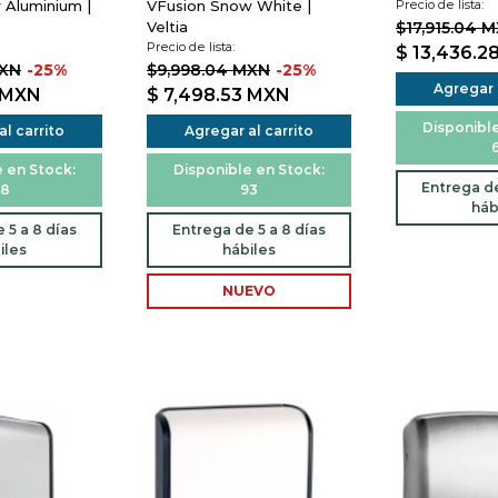
r Aluminium |
VFusion Snow White |
Precio de lista:
Veltia
$17,915.04 
Precio de lista:
$ 13,436.2
MXN
-25%
$9,998.04 MXN
-25%
Agregar a
MXN
$ 7,498.53
MXN
Disponible
l carrito
Agregar al carrito
6
 en Stock:
Disponible en Stock:
Entrega de
8
93
háb
 5 a 8 días
Entrega de 5 a 8 días
iles
hábiles
NUEVO