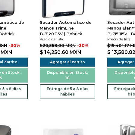
omático de
Secador Automático de
Secador Aut
ine
Manos TrimLine
Manos Elan
 Bobrick
B-7120 115V | Bobrick
B-715 115V | B
Precio de lista:
Precio de lista:
MXN
-30%
$20,358.00 MXN
-30%
$19,401.17 
3
MXN
$ 14,250.60
MXN
$ 13,580.8
l carrito
Agregar al carrito
Agregar a
 en Stock:
Disponible en Stock:
Disponible
5
10
 5 a 8 días
Entrega de 5 a 8 días
Entrega de
iles
hábiles
háb