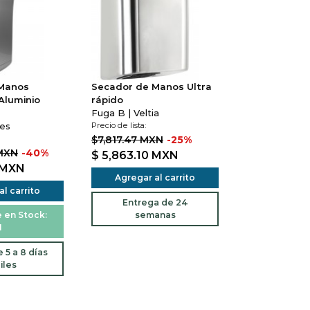
 Manos
Secador de Manos Ultra
Aluminio
rápido
Fuga B | Veltia
tes
Precio de lista:
$7,817.47 MXN
-25%
 MXN
-40%
$ 5,863.10
MXN
MXN
Agregar al carrito
l carrito
Entrega de 24
 en Stock:
semanas
1
 5 a 8 días
iles