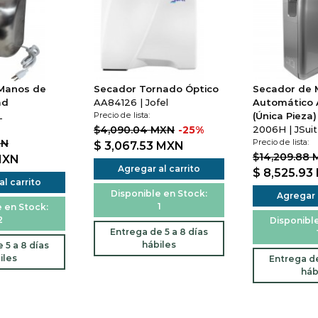
Manos de
Secador Tornado Óptico
Secador de
ad
AA84126 | Jofel
Automático 
L
Precio de lista:
(Única Pieza)
$4,090.04 MXN
-25%
2006H | JSui
XN
Precio de lista:
$ 3,067.53
MXN
$14,209.88
MXN
Agregar al carrito
$ 8,525.93
l carrito
Disponible en Stock:
Agregar a
1
 en Stock:
2
Disponible
Entrega de 5 a 8 días
hábiles
 5 a 8 días
iles
Entrega de
háb