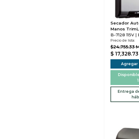
Secador Aut
Manos TrimL
B-7128 115V |
Precio de lista:
$24,755.33 
$ 17,328.7
Agregar a
Disponible
1
Entrega de
háb