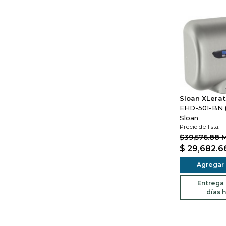
Sloan XLerat
EHD-501-BN (
Sloan
Precio de lista:
$39,576.88 
$ 29,682.
Agregar a
Entrega 
días h