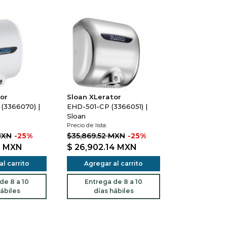
or
Sloan XLerator
(3366070) |
EHD-501-CP (3366051) |
Sloan
Precio de lista:
MXN
-25%
$35,869.52 MXN
-25%
6
MXN
$ 26,902.14
MXN
l carrito
Agregar al carrito
de 8 a 10
Entrega de 8 a 10
ábiles
días hábiles