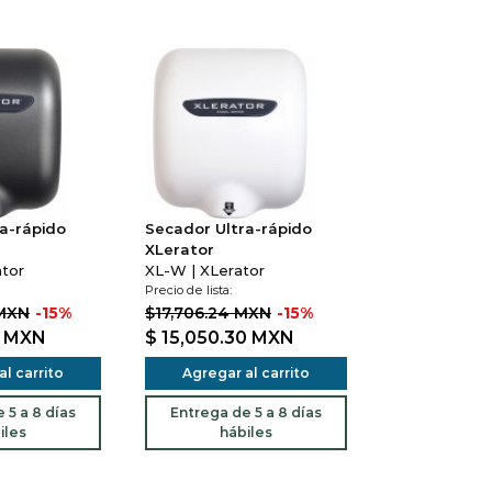
a-rápido
Secador Ultra-rápido
XLerator
ator
XL-W | XLerator
Precio de lista:
 MXN
-15%
$17,706.24 MXN
-15%
9
MXN
$ 15,050.30
MXN
l carrito
Agregar al carrito
 5 a 8 días
Entrega de 5 a 8 días
iles
hábiles