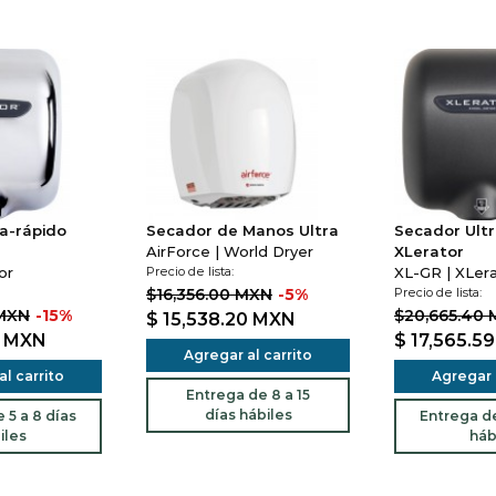
a-rápido
Secador de Manos Ultra
Secador Ultr
AirForce | World Dryer
XLerator
or
Precio de lista:
XL-GR | XLer
$16,356.00 MXN
-5%
Precio de lista:
 MXN
-15%
$20,665.40
$ 15,538.20
MXN
9
MXN
$ 17,565.5
Agregar al carrito
l carrito
Agregar a
Entrega de 8 a 15
días hábiles
 5 a 8 días
Entrega de
iles
háb