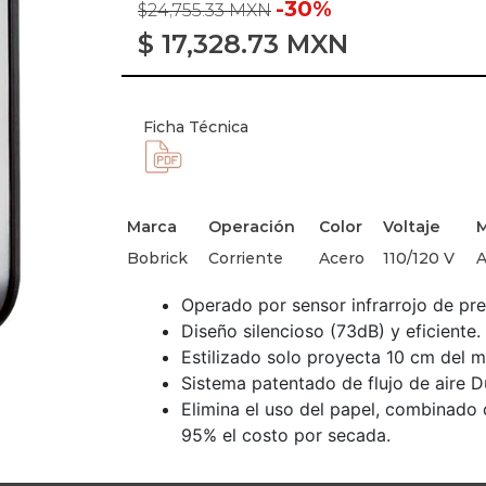
-30%
$24,755.33 MXN
$
17,328.73
MXN
Ficha Técnica
Marca
Operación
Color
Voltaje
M
Bobrick
Corriente
Acero
110/120 V
A
Operado por sensor infrarrojo de pre
Diseño silencioso (73dB) y eficiente.
Estilizado solo proyecta 10 cm del m
Sistema patentado de flujo de aire Du
Elimina el uso del papel, combinado c
95% el costo por secada.