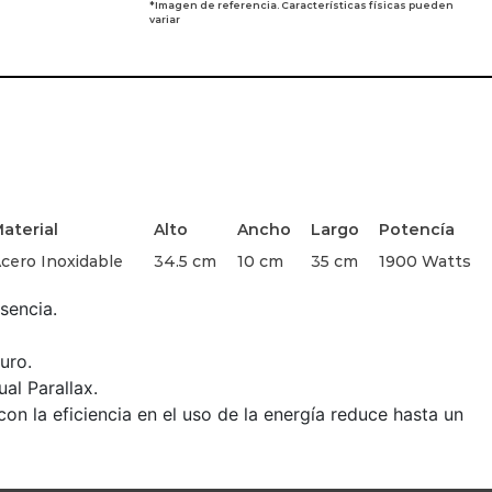
*Imagen de referencia. Características físicas pueden
variar
aterial
Alto
Ancho
Largo
Potencía
cero Inoxidable
34.5 cm
10 cm
35 cm
1900 Watts
sencia.
uro.
al Parallax.
on la eficiencia en el uso de la energía reduce hasta un