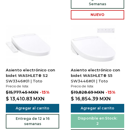
Semanas
NUEVO
Asiento electrónico con
Asiento electrónico con
bidet WASHLET® S2
bidet WASHLET® S5
SW3346#01 | Toto
SW3446#01 | Toto
Precio de lista:
Precio de lista:
$15,777.45 MXN
-15%
$19,828.69 MXN
-15%
$ 13,410.83
MXN
$ 16,854.39
MXN
Agregar al carrito
Agregar al carrito
Disponible en Stock:
Entrega de 12 a 16
2
semanas