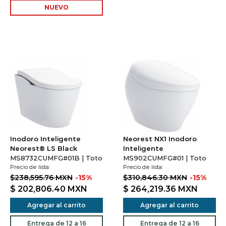
NUEVO
Inodoro Inteligente
Neorest NX1 Inodoro
Neorest® LS Black
Inteligente
MS8732CUMFG#01B | Toto
MS902CUMFG#01 | Toto
Precio de lista:
Precio de lista:
$238,595.76 MXN
-15%
$310,846.30 MXN
-15%
$ 202,806.40
MXN
$ 264,219.36
MXN
Agregar al carrito
Agregar al carrito
Entrega de 12 a 16
Entrega de 12 a 16