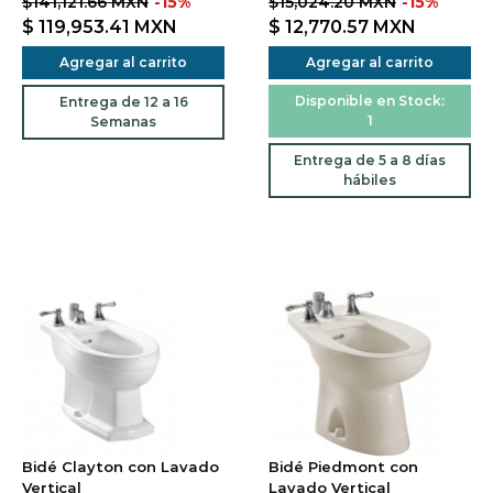
$141,121.66 MXN
-15%
$15,024.20 MXN
-15%
$ 119,953.41
MXN
$ 12,770.57
MXN
Agregar al carrito
Agregar al carrito
Disponible en Stock:
Entrega de 12 a 16
1
Semanas
Entrega de 5 a 8 días
hábiles
Bidé Clayton con Lavado
Bidé Piedmont con
Vertical
Lavado Vertical