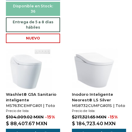
Disponible en Stock:
36
Entrega de 5 a 8 días
hábiles
NUEVO
Washlet® G5A Sanitario
Inodoro Inteligente
inteligente
Neorest® LS Silver
MS7631CEMFG#01 | Toto
MS8732CUMFG#01S | Toto
Precio de lista:
Precio de lista:
$104,009.02 MXN
-15%
$217,321.65 MXN
-15%
$ 88,407.67
MXN
$ 184,723.40
MXN