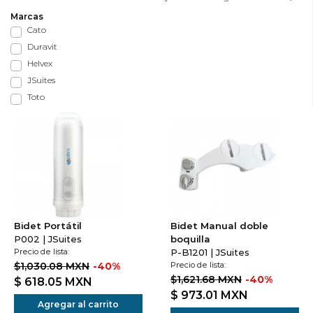
Marcas
Cato
Duravit
Helvex
JSuites
Toto
Bidet Portátil
Bidet Manual doble
P002 | JSuites
boquilla
Precio de lista:
P-B1201 | JSuites
$1,030.08 MXN
-40%
Precio de lista:
$1,621.68 MXN
-40%
$ 618.05
MXN
$ 973.01
MXN
Agregar al carrito