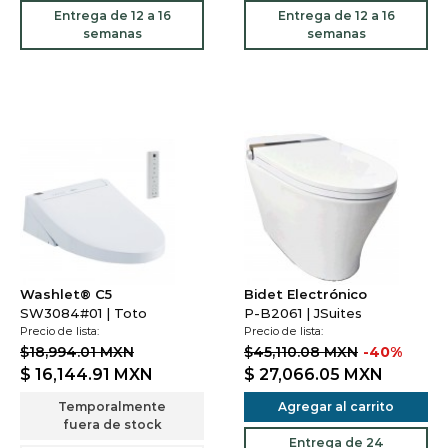
Entrega de 12 a 16
Entrega de 12 a 16
semanas
semanas
Washlet® C5
Bidet Electrónico
SW3084#01 | Toto
P-B2061 | JSuites
Precio de lista:
Precio de lista:
$18,994.01 MXN
$45,110.08 MXN
-40%
$ 16,144.91
MXN
$ 27,066.05
MXN
Temporalmente
Agregar al carrito
fuera de stock
Entrega de 24