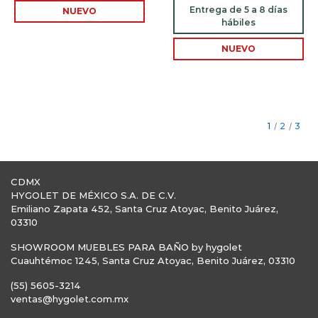
Entrega de 5 a 8 días
NUEVO
hábiles
NUEVO
1
/
2
/
3
CDMX
HYGOLET DE MÉXICO S.A. DE C.V.
Emiliano Zapata 452, Santa Cruz Atoyac, Benito Juárez,
03310
SHOWROOM MUEBLES PARA BAÑO by hygolet
Cuauhtémoc 1245, Santa Cruz Atoyac, Benito Juárez, 03310
(55) 5605-3214
ventas@hygolet.com.mx