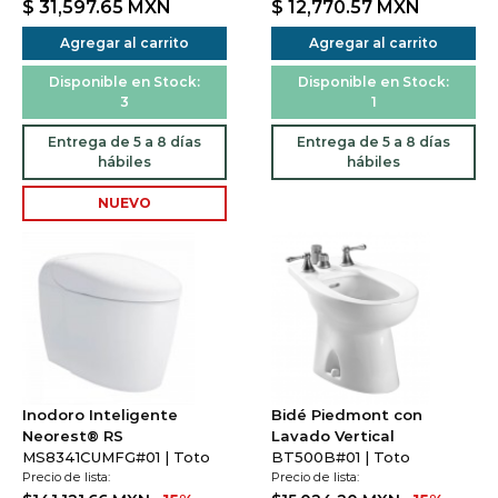
$ 31,597.65
MXN
$ 12,770.57
MXN
Agregar al carrito
Agregar al carrito
Disponible en Stock:
Disponible en Stock:
3
1
Entrega de 5 a 8 días
Entrega de 5 a 8 días
hábiles
hábiles
NUEVO
Inodoro Inteligente
Bidé Piedmont con
Neorest® RS
Lavado Vertical
MS8341CUMFG#01 | Toto
BT500B#01 | Toto
Precio de lista:
Precio de lista: