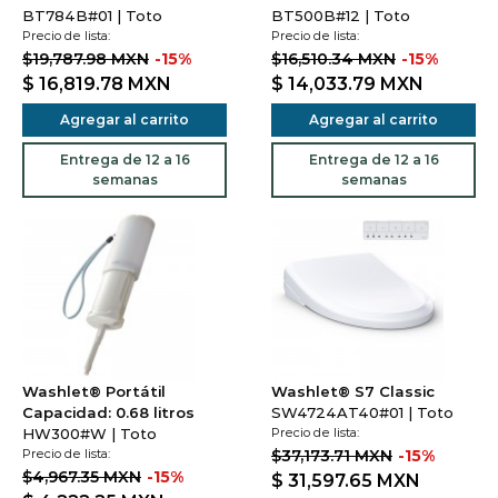
BT784B#01 | Toto
BT500B#12 | Toto
Precio de lista:
Precio de lista:
$19,787.98 MXN
-15%
$16,510.34 MXN
-15%
$ 16,819.78
MXN
$ 14,033.79
MXN
Agregar al carrito
Agregar al carrito
Entrega de 12 a 16
Entrega de 12 a 16
semanas
semanas
Washlet® Portátil
Washlet® S7 Classic
Capacidad: 0.68 litros
SW4724AT40#01 | Toto
HW300#W | Toto
Precio de lista:
Precio de lista:
$37,173.71 MXN
-15%
$4,967.35 MXN
-15%
$ 31,597.65
MXN