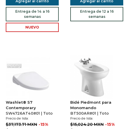
Agregar al carrito
Agregar al carrito
Entrega de 14 a 16
Entrega de 12 a 16
semanas
semanas
NUEVO
Washlet® S7
Bidé Piedmont para
Contemporary
Monomando
SW4726AT40#01 | Toto
BT500AR#01 | Toto
Precio de lista:
Precio de lista:
$37,173.71 MXN
-15%
$15,024.20 MXN
-15%