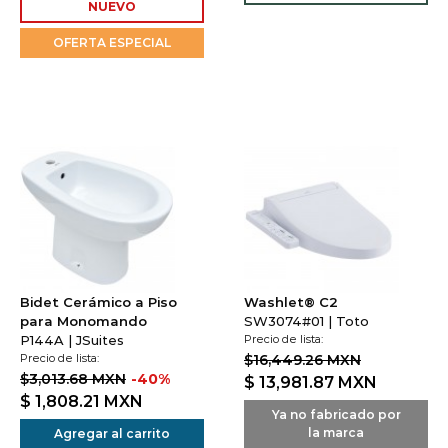
NUEVO
OFERTA ESPECIAL
Bidet Cerámico a Piso
Washlet® C2
para Monomando
SW3074#01 | Toto
P144A | JSuites
Precio de lista:
Precio de lista:
$16,449.26 MXN
$3,013.68 MXN
-40%
$ 13,981.87
MXN
$ 1,808.21
MXN
Ya no fabricado por
la marca
Agregar al carrito