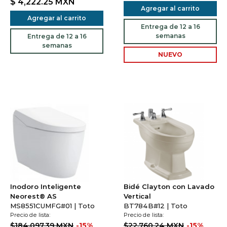
$ 4,222.25
MXN
Agregar al carrito
Agregar al carrito
Entrega de 12 a 16
semanas
Entrega de 12 a 16
semanas
NUEVO
Inodoro Inteligente
Bidé Clayton con Lavado
Neorest® AS
Vertical
MS8551CUMFG#01 | Toto
BT784B#12 | Toto
Precio de lista:
Precio de lista:
$184,097.39 MXN
-15%
$22,760.24 MXN
-15%