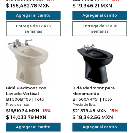
$ 156,482.78
MXN
$ 19,346.21
MXN
Agregar al carrito
Agregar al carrito
Entrega de 12 a 16
Entrega de 12 a 16
semanas
semanas
Bidé Piedmont con
Bidé Piedmont para
Lavado Vertical
Monomando
BT500B#03 | Toto
BT500AR#51 | Toto
Precio de lista:
Precio de lista:
$16,510.34 MXN
-15%
$21,579.48 MXN
-15%
$ 14,033.79
MXN
$ 18,342.56
MXN
Agregar al carrito
Agregar al carrito