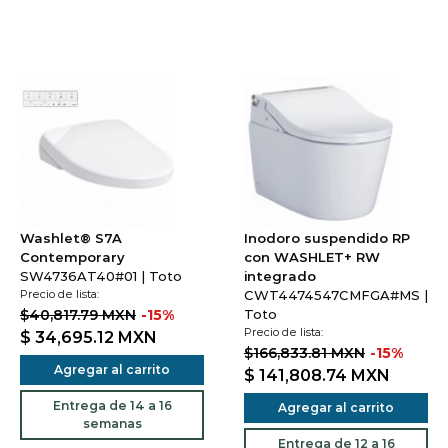
Washlet® S7A
Inodoro suspendido RP
Contemporary
con WASHLET+ RW
SW4736AT40#01 | Toto
integrado
Precio de lista:
CWT4474547CMFGA#MS |
$40,817.79 MXN
-15%
Toto
Precio de lista:
$ 34,695.12
MXN
$166,833.81 MXN
-15%
Agregar al carrito
$ 141,808.74
MXN
Entrega de 14 a 16
Agregar al carrito
semanas
Entrega de 12 a 16