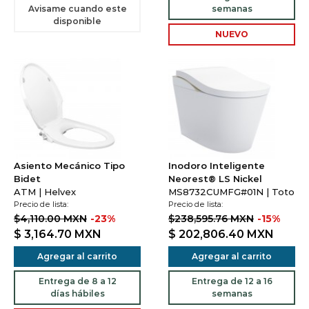
Avisame cuando este
semanas
disponible
NUEVO
Asiento Mecánico Tipo
Inodoro Inteligente
Bidet
Neorest® LS Nickel
ATM | Helvex
MS8732CUMFG#01N | Toto
Precio de lista:
Precio de lista:
$4,110.00 MXN
-23%
$238,595.76 MXN
-15%
$ 3,164.70
MXN
$ 202,806.40
MXN
Agregar al carrito
Agregar al carrito
Entrega de 8 a 12
Entrega de 12 a 16
días hábiles
semanas