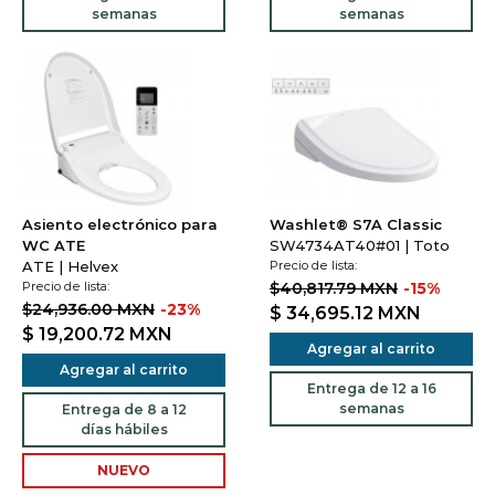
semanas
semanas
Asiento electrónico para
Washlet® S7A Classic
WC ATE
SW4734AT40#01 | Toto
ATE | Helvex
Precio de lista:
Precio de lista:
$40,817.79 MXN
-15%
$24,936.00 MXN
-23%
$ 34,695.12
MXN
$ 19,200.72
MXN
Agregar al carrito
Agregar al carrito
Entrega de 12 a 16
semanas
Entrega de 8 a 12
días hábiles
NUEVO