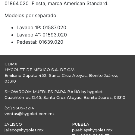
01864.020 Fiesta, marca American Standard.
Modelos por separado:
Lavabo 1P: 01587.020
Lavabo 4": 01593.020
Pedestal: 01639.020
CDMX
HYGOLET DE MÉXICO S.A. DE C.V.
Emiliano Zapata 452, Santa Cruz Atoyac, Benito Juárez,
03310
SHOWROOM MUEBLES PARA BAÑO by hygolet
Cuauhtémoc 1245, Santa Cruz Atoyac, Benito Juárez, 03310
(55) 5605-3214
ventas@hygolet.com.mx
JALISCO
PUEBLA
jalisco@hygolet.mx
puebla@hygolet.mx