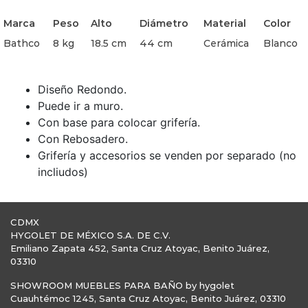
Marca
Peso
Alto
Diámetro
Material
Color
Bathco
8 kg
18.5 cm
44 cm
Cerámica
Blanco
Diseño Redondo.
Puede ir a muro.
Con base para colocar grifería.
Con Rebosadero.
Grifería y accesorios se venden por separado (no
incliudos)
CDMX
HYGOLET DE MÉXICO S.A. DE C.V.
Emiliano Zapata 452, Santa Cruz Atoyac, Benito Juárez,
03310
SHOWROOM MUEBLES PARA BAÑO by hygolet
Cuauhtémoc 1245, Santa Cruz Atoyac, Benito Juárez, 03310