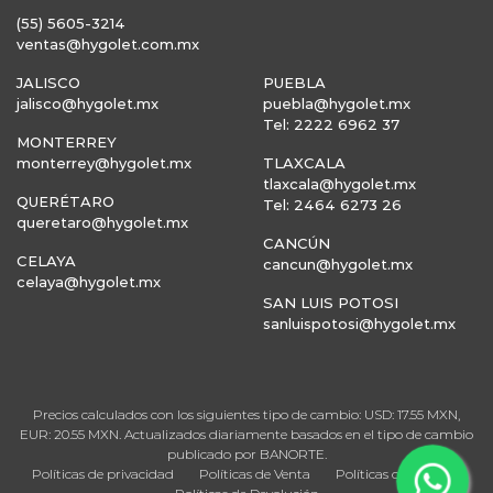
(55) 5605-3214
ventas@hygolet.com.mx
JALISCO
PUEBLA
jalisco@hygolet.mx
puebla@hygolet.mx
Tel: 2222 6962 37
MONTERREY
monterrey@hygolet.mx
TLAXCALA
tlaxcala@hygolet.mx
QUERÉTARO
Tel: 2464 6273 26
queretaro@hygolet.mx
CANCÚN
CELAYA
cancun@hygolet.mx
celaya@hygolet.mx
SAN LUIS POTOSI
sanluispotosi@hygolet.mx
Precios calculados con los siguientes tipo de cambio: USD: 17.55 MXN,
EUR: 20.55 MXN. Actualizados diariamente basados en el tipo de cambio
publicado por BANORTE.
Políticas de privacidad
Políticas de Venta
Políticas de Entrega