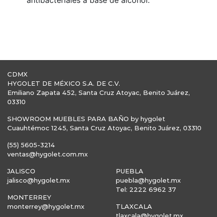
antibacteriales a base de alcohol.
CDMX
HYGOLET DE MÉXICO S.A. DE C.V.
Emiliano Zapata 452, Santa Cruz Atoyac, Benito Juárez,
03310
SHOWROOM MUEBLES PARA BAÑO by hygolet
Cuauhtémoc 1245, Santa Cruz Atoyac, Benito Juárez, 03310
(55) 5605-3214
ventas@hygolet.com.mx
JALISCO
PUEBLA
jalisco@hygolet.mx
puebla@hygolet.mx
Tel: 2222 6962 37
MONTERREY
monterrey@hygolet.mx
TLAXCALA
tlaxcala@hygolet.mx