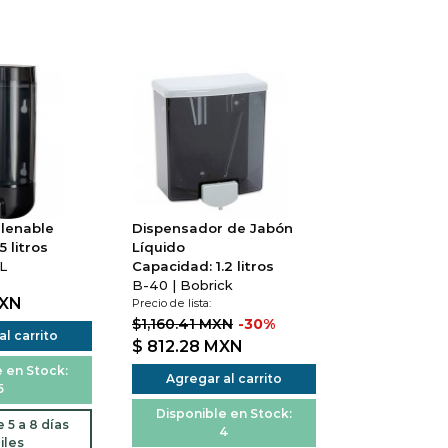
llenable
Dispensador de Jabón
5 litros
Líquido
L
Capacidad: 1.2 litros
B-40 | Bobrick
XN
Precio de lista:
$1,160.41 MXN
-30%
l carrito
$ 812.28
MXN
 en Stock:
Agregar al carrito
5
Disponible en Stock:
 5 a 8 días
4
iles