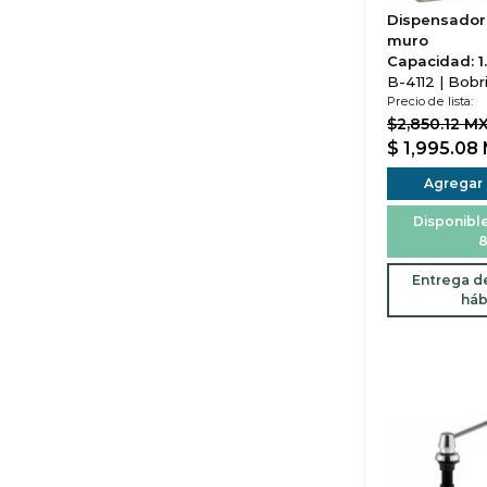
Dispensador
muro
Capacidad: 1.
B-4112 | Bobr
Precio de lista:
$2,850.12 M
$ 1,995.08
Agregar a
Disponible
8
Entrega de
háb