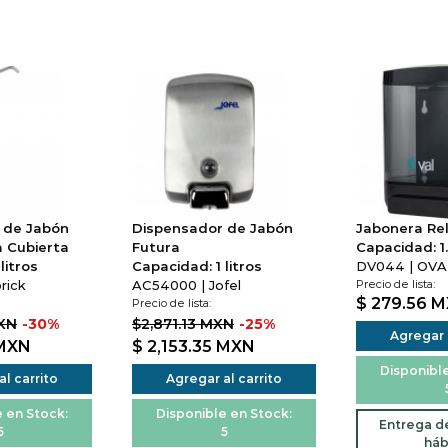
 de Jabón
Dispensador de Jabón
Jabonera Re
 Cubierta
Futura
Capacidad: 1.
litros
Capacidad: 1 litros
DV044 | OVA
rick
AC54000 | Jofel
Precio de lista:
$ 279.56
M
Precio de lista:
MXN
-30%
$2,871.13 MXN
-25%
Agregar a
MXN
$ 2,153.35
MXN
Disponible
l carrito
Agregar al carrito
 en Stock:
Disponible en Stock:
Entrega de
5
5
háb