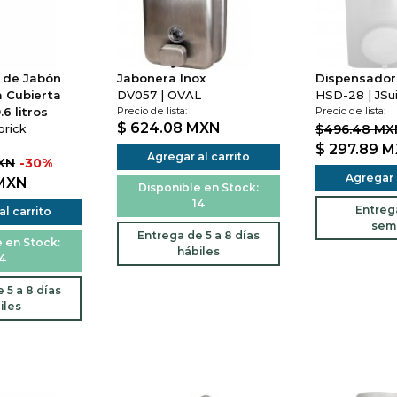
 de Jabón
Jabonera Inox
Dispensador
 Cubierta
DV057 | OVAL
HSD-28 | JSu
6 litros
Precio de lista:
Precio de lista:
$ 624.08
MXN
brick
$496.48 MX
$ 297.89
M
Agregar al carrito
MXN
-30%
Agregar a
MXN
Disponible en Stock:
14
Entreg
l carrito
sem
Entrega de 5 a 8 días
 en Stock:
hábiles
4
 5 a 8 días
iles