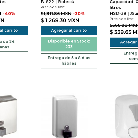
tes
B-822 | Bobrick
Capacidad: 0
Precio de lista:
litros
N
-40%
$1,811.86 MXN
-30%
HSD-38 | JSu
Precio de lista:
XN
$ 1,268.30
MXN
$566.08 MX
l carrito
Agregar al carrito
$ 339.65
M
Disponible en Stock:
a de 24
Agregar a
233
anas
Entreg
Entrega de 5 a 8 días
sem
hábiles