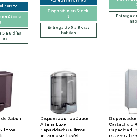
Agregar al carrito
l carrito
Disponible en Stock:
Entrega de
2
 en Stock:
háb
3
Entrega de 5 a 8 días
hábiles
 5 a 8 días
iles
 de Jabón
Dispensador de Jabón
Dispensador
Aitana Luxe
Cartucho o R
2 litros
Capacidad: 0.8 litros
Capacidad: 0.
ck
AC71000MX | Jofel
B-26607 | Bo