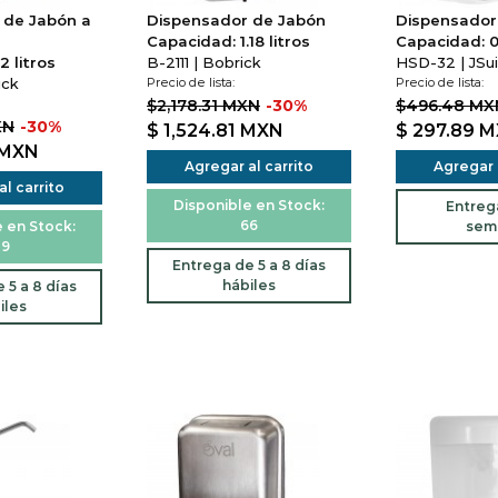
 de Jabón a
Dispensador de Jabón
Dispensador 
Capacidad: 1.18 litros
Capacidad: 0.
2 litros
B-2111 | Bobrick
HSD-32 | JSu
ick
Precio de lista:
Precio de lista:
$2,178.31 MXN
-30%
$496.48 MX
XN
-30%
$ 1,524.81
MXN
$ 297.89
M
MXN
Agregar al carrito
Agregar a
l carrito
Disponible en Stock:
Entreg
66
 en Stock:
sem
9
Entrega de 5 a 8 días
hábiles
 5 a 8 días
iles