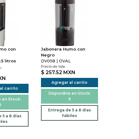
umo con
Jabonera Humo con
Negro
5 litros
DV058 | OVAL
L
Precio de lista:
$ 257.52
MXN
XN
Agregar al carrito
l carrito
Disponible en Stock:
6
 en Stock:
6
Entrega de 5 a 8 días
hábiles
 5 a 8 días
iles