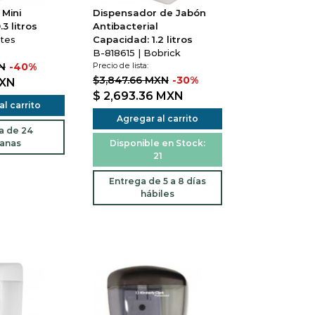
Mini
Dispensador de Jabón
3 litros
Antibacterial
ites
Capacidad: 1.2 litros
B-818615 | Bobrick
N
-40%
Precio de lista:
$3,847.66 MXN
-30%
XN
$ 2,693.36
MXN
l carrito
Agregar al carrito
a de 24
anas
Disponible en Stock:
21
Entrega de 5 a 8 días
hábiles