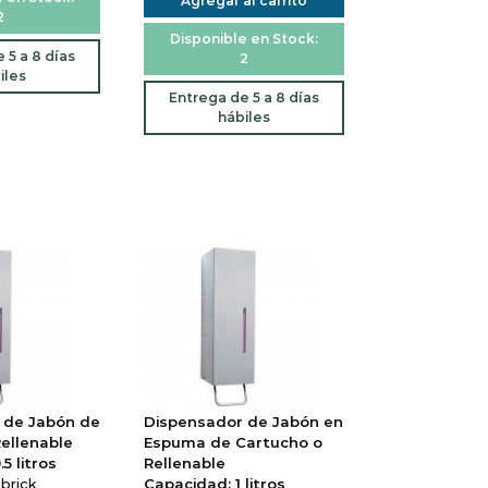
Agregar al carrito
2
Disponible en Stock:
 5 a 8 días
2
iles
Entrega de 5 a 8 días
hábiles
 de Jabón de
Dispensador de Jabón en
ellenable
Espuma de Cartucho o
5 litros
Rellenable
brick
Capacidad: 1 litros