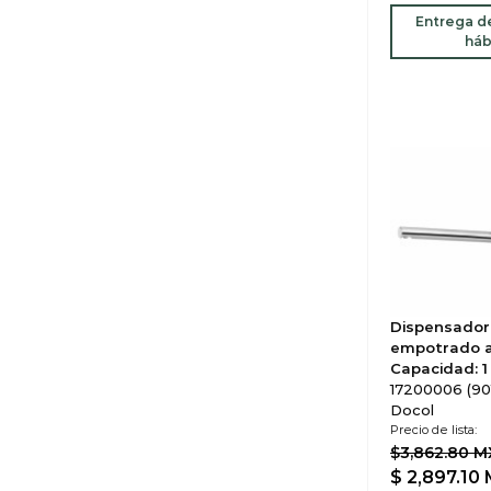
Entrega de
háb
Dispensador
empotrado a
Capacidad: 1 
17200006 (90
Docol
Precio de lista:
$3,862.80 
$ 2,897.10