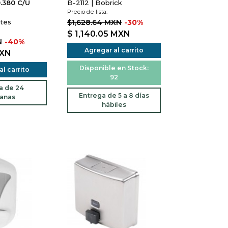
.380 C/U
B-2112 | Bobrick
Precio de lista:
ites
$1,628.64 MXN
-30%
$ 1,140.05
MXN
N
-40%
Agregar al carrito
XN
Disponible en Stock:
l carrito
92
a de 24
Entrega de 5 a 8 días
anas
hábiles