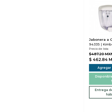
Jabonera a 
94335 | Kimbe
Precio de lista:
$487.20 MX
$ 462.84
M
Agregar a
Disponible
Entrega de
háb