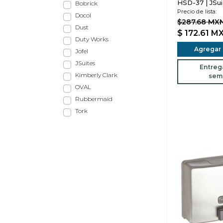
HSD-37 | JSui
Bobrick
Precio de lista:
Docol
$287.68 MX
Dust
$ 172.61
M
Duty Works
Agregar a
Jofel
JSuites
Entreg
Kimberly Clark
sem
OVAL
Rubbermaid
Tork