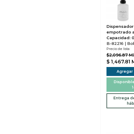
Dispensador
empotrado a
Capacidad: 0.
B-82216 | Bo
Precio de lista:
$2,096.87 
$ 1,467.81
Agregar a
Disponible
1
Entrega de
háb