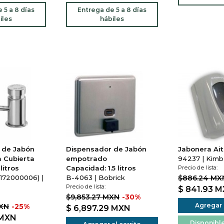
 5 a 8 días
Entrega de 5 a 8 días
iles
hábiles
 de Jabón
Dispensador de Jabón
Jabonera Ai
 Cubierta
empotrado
94237 | Kimbe
litros
Capacidad: 1.5 litros
Precio de lista:
172000006) |
B-4063 | Bobrick
$886.24 MX
Precio de lista:
$ 841.93
M
$9,853.27 MXN
-30%
Agregar a
MXN
-25%
$ 6,897.29
MXN
MXN
Disponible