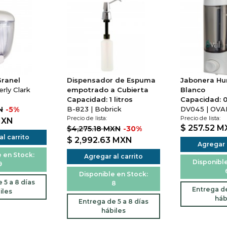
Granel
Dispensador de Espuma
Jabonera H
rly Clark
empotrado a Cubierta
Blanco
Capacidad: 1 litros
Capacidad: 0.
N
-5%
B-823 | Bobrick
DV045 | OVA
Precio de lista:
Precio de lista:
XN
$ 257.52
M
$4,275.18 MXN
-30%
l carrito
$ 2,992.63
MXN
Agregar a
 en Stock:
Agregar al carrito
Disponible
9
Disponible en Stock:
 5 a 8 días
8
Entrega de
iles
háb
Entrega de 5 a 8 días
hábiles