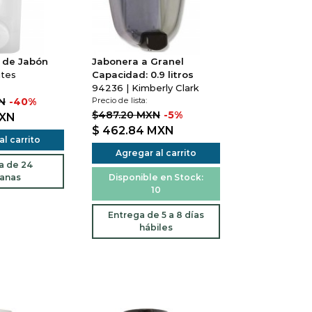
 de Jabón
Jabonera a Granel
ites
Capacidad: 0.9 litros
94236 | Kimberly Clark
N
-40%
Precio de lista:
$487.20 MXN
-5%
XN
$ 462.84
MXN
l carrito
Agregar al carrito
a de 24
anas
Disponible en Stock:
10
Entrega de 5 a 8 días
hábiles