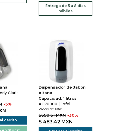
Entrega de 5 a 8 días
hábiles
tana
Dispensador de Jabón
rly Clark
Aitana
Capacidad: 1 litros
N
-5%
AC70000 | Jofel
Precio de lista:
XN
$690.61 MXN
-30%
l carrito
$ 483.42
MXN
 en Stock: