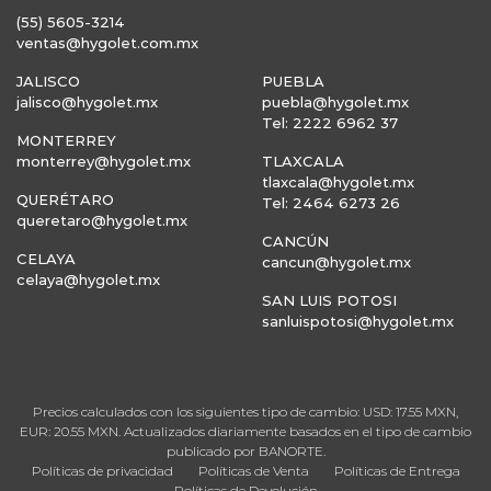
(55) 5605-3214
ventas@hygolet.com.mx
JALISCO
PUEBLA
jalisco@hygolet.mx
puebla@hygolet.mx
Tel: 2222 6962 37
MONTERREY
monterrey@hygolet.mx
TLAXCALA
tlaxcala@hygolet.mx
QUERÉTARO
Tel: 2464 6273 26
queretaro@hygolet.mx
CANCÚN
CELAYA
cancun@hygolet.mx
celaya@hygolet.mx
SAN LUIS POTOSI
sanluispotosi@hygolet.mx
Precios calculados con los siguientes tipo de cambio: USD: 17.55 MXN,
EUR: 20.55 MXN. Actualizados diariamente basados en el tipo de cambio
publicado por BANORTE.
Políticas de privacidad
Políticas de Venta
Políticas de Entrega
Políticas de Devolución