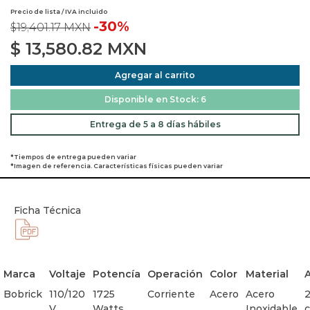
Precio de lista / IVA incluido
-30%
$19,401.17 MXN
$
13,580.82
MXN
Agregar al carrito
Disponible en Stock: 6
Entrega de 5 a 8 días hábiles
*Tiempos de entrega pueden variar
*Imagen de referencia. Características físicas pueden variar
Ficha Técnica
Marca
Voltaje
Potencía
Operación
Color
Material
A
Bobrick
110/120
1725
Corriente
Acero
Acero
V
Watts
Inoxidable