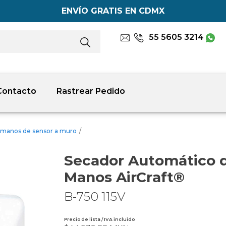
ENVÍO GRATIS EN CDMX
55 5605 3214
Contacto
Rastrear Pedido
 manos de sensor a muro
/
Secador Automático 
Manos AirCraft®
B-750 115V
Precio de lista / IVA incluido