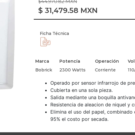
$44,970.82 MXN
$
31,479.58
MXN
Ficha Técnica
Marca
Potencía
Operación
Vol
Bobrick
2300 Watts
Corriente
110
Operado por sensor infrarrojo de pre
Cubierta en una sola pieza.
Salida mediante una boquilla antivand
Resistencia de aleacion de niquel y 
Elimina el uso del papel, combinado c
95% el costo por secada.