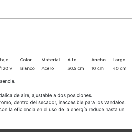
taje
Color
Material
Alto
Ancho
Largo
/120 V
Blanco
Acero
30.5 cm
10 cm
40 cm
sencia.
alica de aire, ajustable a dos posiciones.
cromo, dentro del secador, inaccesible para los vandalos.
on la eficiencia en el uso de la energía reduce hasta un