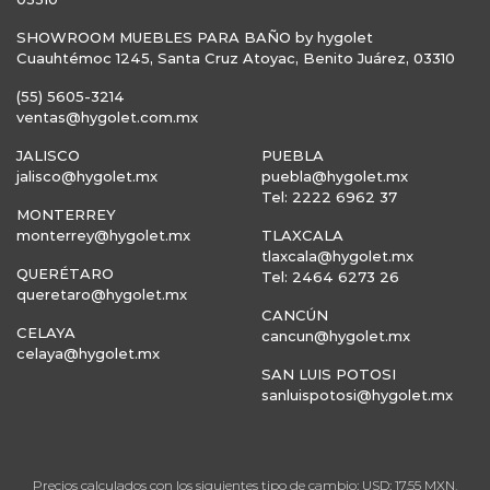
SHOWROOM MUEBLES PARA BAÑO by hygolet
Cuauhtémoc 1245, Santa Cruz Atoyac, Benito Juárez, 03310
(55) 5605-3214
ventas@hygolet.com.mx
JALISCO
PUEBLA
jalisco@hygolet.mx
puebla@hygolet.mx
Tel: 2222 6962 37
MONTERREY
monterrey@hygolet.mx
TLAXCALA
tlaxcala@hygolet.mx
QUERÉTARO
Tel: 2464 6273 26
queretaro@hygolet.mx
CANCÚN
CELAYA
cancun@hygolet.mx
celaya@hygolet.mx
SAN LUIS POTOSI
sanluispotosi@hygolet.mx
Precios calculados con los siguientes tipo de cambio: USD: 17.55 MXN,