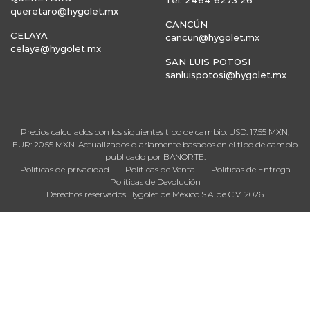
Tel: 2464 6273 26
queretaro@hygolet.mx
CANCÚN
CELAYA
cancun@hygolet.mx
celaya@hygolet.mx
SAN LUIS POTOSI
sanluispotosi@hygolet.mx
Precios calculados con los siguientes tipo de cambio: USD: 17.55 MXN,
EUR: 20.55 MXN. Actualizados diariamente basados en el tipo de cambio
publicado por BANORTE.
Políticas de privacidad
Políticas de Venta
Políticas de Entrega
Políticas de Devolución
Derechos reservados Hygolet de México S.A. de C.V. 2026