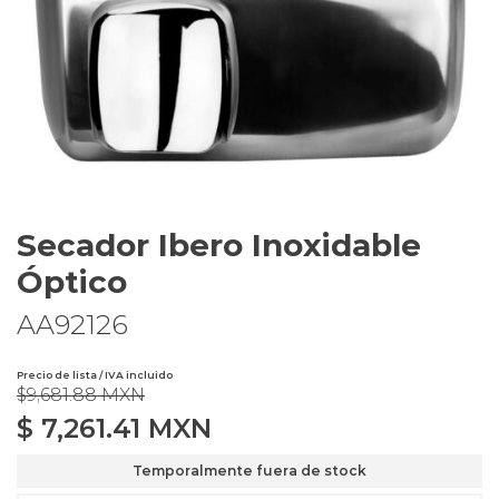
Secador Ibero Inoxidable
Óptico
AA92126
Precio de lista / IVA incluido
$9,681.88 MXN
$
7,261.41
MXN
Temporalmente fuera de stock