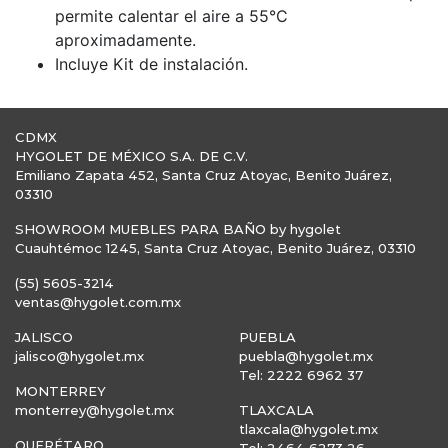
permite calentar el aire a 55°C
aproximadamente.
Incluye Kit de instalación.
CDMX
HYGOLET DE MÉXICO S.A. DE C.V.
Emiliano Zapata 452, Santa Cruz Atoyac, Benito Juárez,
03310
SHOWROOM MUEBLES PARA BAÑO by hygolet
Cuauhtémoc 1245, Santa Cruz Atoyac, Benito Juárez, 03310
(55) 5605-3214
ventas@hygolet.com.mx
JALISCO
PUEBLA
jalisco@hygolet.mx
puebla@hygolet.mx
Tel: 2222 6962 37
MONTERREY
monterrey@hygolet.mx
TLAXCALA
tlaxcala@hygolet.mx
QUERÉTARO