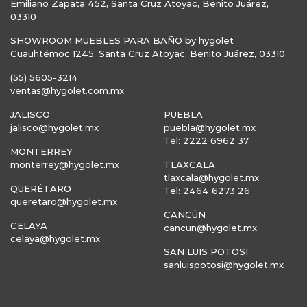
Emiliano Zapata 452, Santa Cruz Atoyac, Benito Juárez,
03310
SHOWROOM MUEBLES PARA BAÑO by hygolet
Cuauhtémoc 1245, Santa Cruz Atoyac, Benito Juárez, 03310
(55) 5605-3214
ventas@hygolet.com.mx
JALISCO
PUEBLA
jalisco@hygolet.mx
puebla@hygolet.mx
Tel: 2222 6962 37
MONTERREY
monterrey@hygolet.mx
TLAXCALA
tlaxcala@hygolet.mx
QUERÉTARO
Tel: 2464 6273 26
queretaro@hygolet.mx
CANCÚN
CELAYA
cancun@hygolet.mx
celaya@hygolet.mx
SAN LUIS POTOSI
sanluispotosi@hygolet.mx