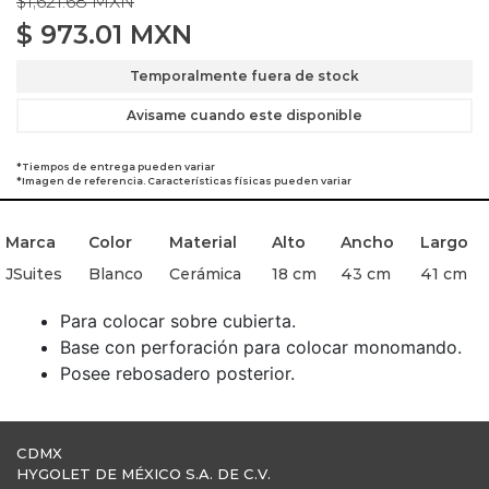
$1,621.68 MXN
$
973.01
MXN
Temporalmente fuera de stock
Avisame cuando este disponible
*Tiempos de entrega pueden variar
*Imagen de referencia. Características físicas pueden variar
Marca
Color
Material
Alto
Ancho
Largo
JSuites
Blanco
Cerámica
18 cm
43 cm
41 cm
Para colocar sobre cubierta.
Base con perforación para colocar monomando.
Posee rebosadero posterior.
CDMX
HYGOLET DE MÉXICO S.A. DE C.V.