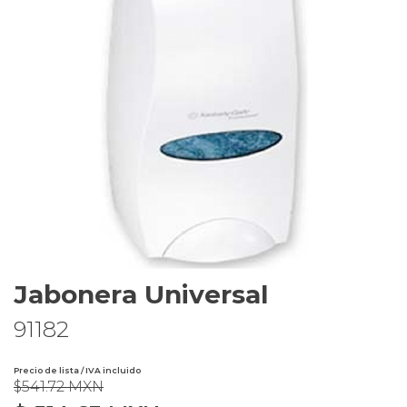
Jabonera Universal
91182
Precio de lista / IVA incluido
$541.72 MXN