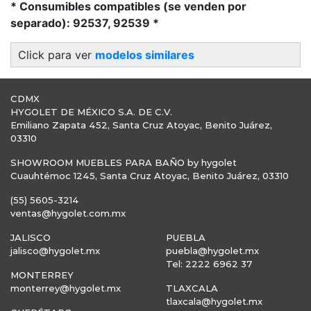
* Consumibles compatibles (se venden por
separado): 92537, 92539 *
Click para ver
modelos similares
CDMX
HYGOLET DE MÉXICO S.A. DE C.V.
Emiliano Zapata 452, Santa Cruz Atoyac, Benito Juárez,
03310
SHOWROOM MUEBLES PARA BAÑO by hygolet
Cuauhtémoc 1245, Santa Cruz Atoyac, Benito Juárez, 03310
(55) 5605-3214
ventas@hygolet.com.mx
JALISCO
PUEBLA
jalisco@hygolet.mx
puebla@hygolet.mx
Tel: 2222 6962 37
MONTERREY
monterrey@hygolet.mx
TLAXCALA
tlaxcala@hygolet.mx