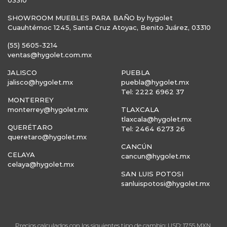
03310
SHOWROOM MUEBLES PARA BAÑO by hygolet
Cuauhtémoc 1245, Santa Cruz Atoyac, Benito Juárez, 03310
(55) 5605-3214
ventas@hygolet.com.mx
JALISCO
PUEBLA
jalisco@hygolet.mx
puebla@hygolet.mx
Tel: 2222 6962 37
MONTERREY
monterrey@hygolet.mx
TLAXCALA
tlaxcala@hygolet.mx
QUERÉTARO
Tel: 2464 6273 26
queretaro@hygolet.mx
CANCÚN
CELAYA
cancun@hygolet.mx
celaya@hygolet.mx
SAN LUIS POTOSI
sanluispotosi@hygolet.mx
Precios calculados con los siguientes tipo de cambio: USD: 17.55 MXN,