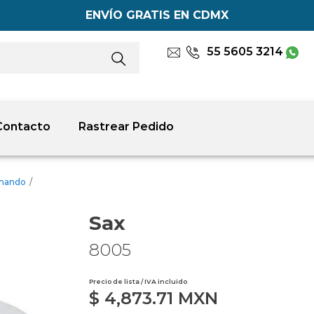
ENVÍO GRATIS EN CDMX
55 5605 3214
Contacto
Rastrear Pedido
omando
/
Sax
8005
Precio de lista / IVA incluido
$
4,873.71
MXN