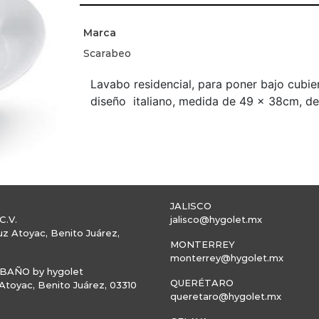
Marca
Scarabeo
Lavabo residencial, para poner bajo cubi
diseño italiano, medida de 49 x 38cm, de
JALISCO
C.V.
jalisco@hygolet.mx
uz Atoyac, Benito Juárez,
MONTERREY
monterrey@hygolet.mx
AÑO by hygolet
QUERÉTARO
toyac, Benito Juárez, 03310
queretaro@hygolet.mx