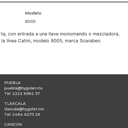
Modelo
8005
erta, con entrada a una llave monomando o mezcladora,
 la línea Catini, modelo 8005, marca Scarabeo.
PUEBLA
puebla@hygolet.mx
Tel: 2222 6962 37
TLAXCALA
tlaxcala@hygolet.mx
Tel: 2464 6273 26
CANCÚN