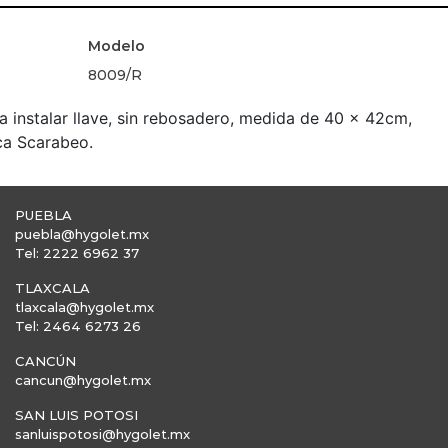
Modelo
8009/R
 instalar llave, sin rebosadero, medida de 40 x 42cm,
ca Scarabeo.
PUEBLA
puebla@hygolet.mx
Tel: 2222 6962 37
TLAXCALA
tlaxcala@hygolet.mx
Tel: 2464 6273 26
CANCÚN
cancun@hygolet.mx
SAN LUIS POTOSI
sanluispotosi@hygolet.mx