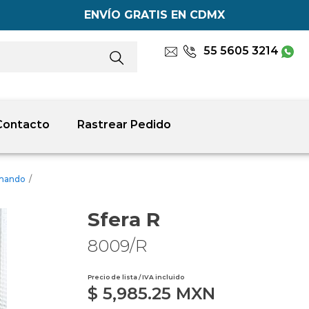
ENVÍO GRATIS EN CDMX
55 5605 3214
Contacto
Rastrear Pedido
omando
/
Sfera R
8009/R
Precio de lista / IVA incluido
$
5,985.25
MXN