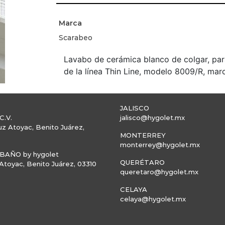
Marca
Scarabeo
Lavabo de cerámica blanco de colgar, para
de la línea Thin Line, modelo 8009/R, mar
JALISCO
C.V.
jalisco@hygolet.mx
uz Atoyac, Benito Juárez,
MONTERREY
monterrey@hygolet.mx
AÑO by hygolet
QUERÉTARO
toyac, Benito Juárez, 03310
queretaro@hygolet.mx
CELAYA
celaya@hygolet.mx