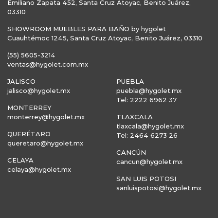
Emiliano Zapata 452, Santa Cruz Atoyac, Benito Juárez,
03310
SHOWROOM MUEBLES PARA BAÑO by hygolet
Cuauhtémoc 1245, Santa Cruz Atoyac, Benito Juárez, 03310
(55) 5605-3214
ventas@hygolet.com.mx
JALISCO
PUEBLA
jalisco@hygolet.mx
puebla@hygolet.mx
Tel: 2222 6962 37
MONTERREY
monterrey@hygolet.mx
TLAXCALA
tlaxcala@hygolet.mx
QUERÉTARO
Tel: 2464 6273 26
queretaro@hygolet.mx
CANCÚN
CELAYA
cancun@hygolet.mx
celaya@hygolet.mx
SAN LUIS POTOSI
sanluispotosi@hygolet.mx