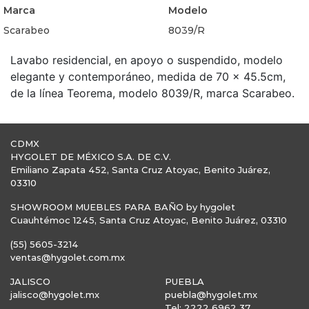
Marca
Modelo
Scarabeo
8039/R
Lavabo residencial, en apoyo o suspendido, modelo
elegante y contemporáneo, medida de 70 x 45.5cm,
de la línea Teorema, modelo 8039/R, marca Scarabeo.
CDMX
HYGOLET DE MÉXICO S.A. DE C.V.
Emiliano Zapata 452, Santa Cruz Atoyac, Benito Juárez,
03310
SHOWROOM MUEBLES PARA BAÑO by hygolet
Cuauhtémoc 1245, Santa Cruz Atoyac, Benito Juárez, 03310
(55) 5605-3214
ventas@hygolet.com.mx
JALISCO
PUEBLA
jalisco@hygolet.mx
puebla@hygolet.mx
Tel: 2222 6962 37