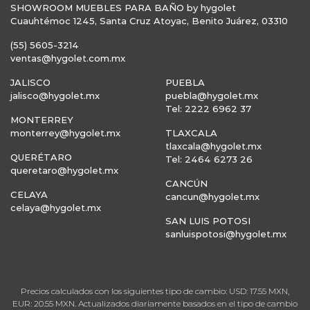
SHOWROOM MUEBLES PARA BAÑO by hygolet
Cuauhtémoc 1245, Santa Cruz Atoyac, Benito Juárez, 03310
(55) 5605-3214
ventas@hygolet.com.mx
JALISCO
PUEBLA
jalisco@hygolet.mx
puebla@hygolet.mx
Tel: 2222 6962 37
MONTERREY
monterrey@hygolet.mx
TLAXCALA
tlaxcala@hygolet.mx
QUERÉTARO
Tel: 2464 6273 26
queretaro@hygolet.mx
CANCÚN
CELAYA
cancun@hygolet.mx
celaya@hygolet.mx
SAN LUIS POTOSI
sanluispotosi@hygolet.mx
Precios calculados con los siguientes tipo de cambio: USD: 17.55 MXN,
EUR: 20.55 MXN. Actualizados diariamente basados en el tipo de cambio