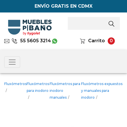
ENVÍO GRATIS EN CDMX
55 5605 3214
Carrito
0
Fluxómetros
Fluxómetros
Fluxómetros para
Fluxómetros expuestos
/
para inodoro
inodoro
y manuales para
/
manuales
/
inodoro
/