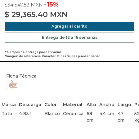
-15%
$34,547.53 MXN
$
29,365.40
MXN
Agregar al carrito
Entrega de 12 a 16 semanas
*Tiempos de entrega pueden variar
*Imagen de referencia. Características físicas pueden variar
Ficha Técnica
Marca
Descarga
Color
Material
Alto
Ancho
Largo
P
Toto
4.83 l
Blanco
Cerámica
68
44 cm
47
52
cm
cm
k