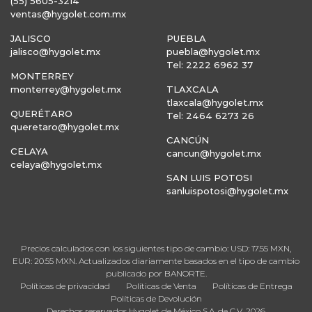
(55) 5605-3214
ventas@hygolet.com.mx
JALISCO
PUEBLA
jalisco@hygolet.mx
puebla@hygolet.mx
Tel: 2222 6962 37
MONTERREY
monterrey@hygolet.mx
TLAXCALA
tlaxcala@hygolet.mx
QUERÉTARO
Tel: 2464 6273 26
queretaro@hygolet.mx
CANCÚN
CELAYA
cancun@hygolet.mx
celaya@hygolet.mx
SAN LUIS POTOSI
sanluispotosi@hygolet.mx
Precios calculados con los siguientes tipo de cambio: USD: 17.55 MXN,
EUR: 20.55 MXN. Actualizados diariamente basados en el tipo de cambio
publicado por BANORTE.
Políticas de privacidad
Políticas de Venta
Políticas de Entrega
Políticas de Devolución
Derechos reservados Hygolet de México S.A. de C.V. 2026