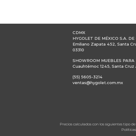
CDMX
HYGOLET DE MÉXICO S.A. DE 
Emiliano Zapata 452, Santa Cr
03310
SHOWROOM MUEBLES PARA B
Cuauhtémoc 1245, Santa Cruz A
(55) 5605-3214
ventas@hygolet.com.mx
Precios calculados con los siguientes tipo
Política