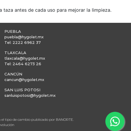
a taza antes de cada uso para mejorar la limpieza.
PUEBLA
puebla@hygolet.mx
Tel: 2222 6962 37
TLAXCALA
tlaxcala@hygolet.mx
Tel: 2464 6273 26
CANCÚN
cancun@hygolet.mx
SAN LUIS POTOSI
sanluispotosi@hygolet.mx
en el tipo de cambio publicado por BANORTE.
evolución