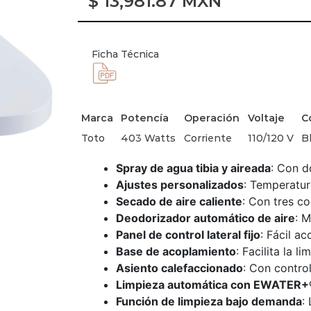
$
13,981.87
MXN
Ficha Técnica
Marca
Potencía
Operación
Voltaje
C
Toto
403 Watts
Corriente
110/120 V
B
Spray de agua tibia y aireada
: Con d
Ajustes personalizados
: Temperatur
Secado de aire caliente
: Con tres c
Deodorizador automático de aire
: M
Panel de control lateral fijo
: Fácil ac
Base de acoplamiento
: Facilita la l
Asiento calefaccionado
: Con contro
Limpieza automática con EWATER+
Función de limpieza bajo demanda
: