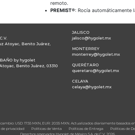
remoto.
PREMIST®
: Rocía automáticamente l
JALISCO
C.V.
jalisco@hygolet.mx
uz Atoyac, Benito Juárez,
MONTERREY
monterrey@hygolet.mx
AÑO by hygolet
QUERÉTARO
toyac, Benito Juárez, 03310
queretaro@hygolet.mx
CELAYA
celaya@hygolet.mx
 de cambio: USD: 17.55 MXN, EUR: 20.55 MXN. Actualizados diariamente basados 
s de privacidad
Políticas de Venta
Políticas de Entrega
Políticas de D
Derechos reservados Hygolet de México S.A. de C.V. 2026