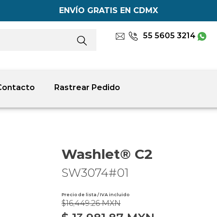
ENVÍO GRATIS EN CDMX
55 5605 3214
Contacto
Rastrear Pedido
Washlet® C2
SW3074#01
Precio de lista / IVA incluido
$16,449.26 MXN