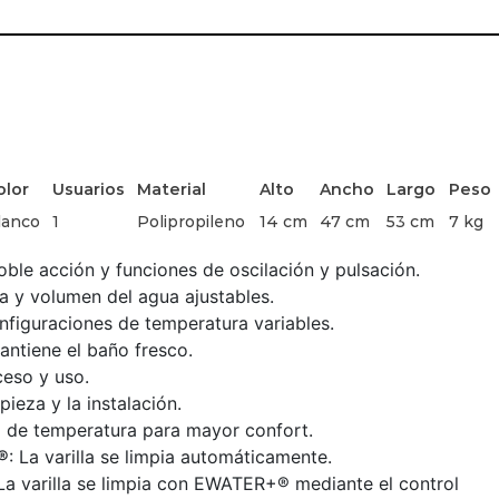
olor
Usuarios
Material
Alto
Ancho
Largo
Peso
lanco
1
Polipropileno
14 cm
47 cm
53 cm
7 kg
oble acción y funciones de oscilación y pulsación.
a y volumen del agua ajustables.
onfiguraciones de temperatura variables.
antiene el baño fresco.
ceso y uso.
impieza y la instalación.
l de temperatura para mayor confort.
®
: La varilla se limpia automáticamente.
 La varilla se limpia con EWATER+® mediante el control