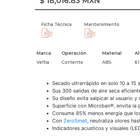
$
18,016.83
MXN
Ficha Técnica
Mantenimiento
Marca
Operación
Material
Al
Veltia
Corriente
ABS
61
Secado ultrarrápido en solo 10 a 15 
Sus 300 salidas de aire seca eficie
Su diseño evita salpicar al usuario y
Superficie con Microban®, envita la p
Consume 85% menos energía que los
Con
ZeroSmell
, neutraliza olores ha
Indicadores acusticos y visuales (LE