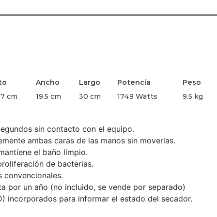
to
Ancho
Largo
Potencía
Peso
.7 cm
19.5 cm
30 cm
1749 Watts
9.5 kg
segundos sin contacto con el equipo.
ntemente ambas caras de las manos sin moverlas.
 mantiene el baño limpio.
roliferación de bacterias.
 convencionales.
sta por un año (no incluido, se vende por separado)
D) incorporados para informar el estado del secador.