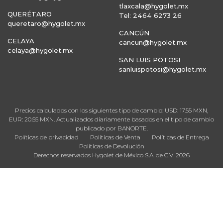
tlaxcala@hygolet.mx
QUERÉTARO
Tel: 2464 6273 26
queretaro@hygolet.mx
CANCÚN
CELAYA
cancun@hygolet.mx
celaya@hygolet.mx
SAN LUIS POTOSI
sanluispotosi@hygolet.mx
Precios calculados con los siguientes tipo de cambio: USD: 17.55 MXN,
EUR: 20.55 MXN. Actualizados diariamente basados en el tipo de cambio
publicado por BANORTE.
Políticas de privacidad
Políticas de Venta
Políticas de Entrega
Políticas de Devolución
Derechos reservados Hygolet de México S.A. de C.V. 2026