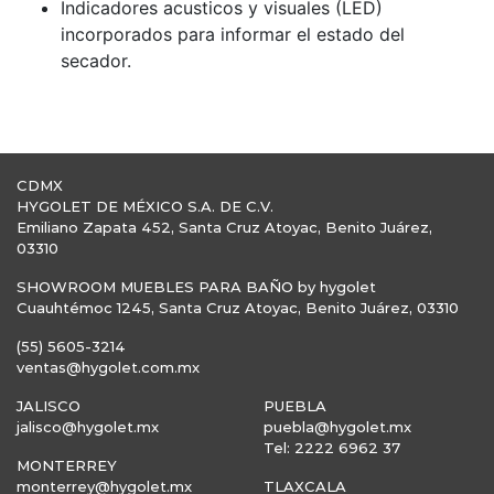
Indicadores acusticos y visuales (LED)
incorporados para informar el estado del
secador.
CDMX
HYGOLET DE MÉXICO S.A. DE C.V.
Emiliano Zapata 452, Santa Cruz Atoyac, Benito Juárez,
03310
SHOWROOM MUEBLES PARA BAÑO by hygolet
Cuauhtémoc 1245, Santa Cruz Atoyac, Benito Juárez, 03310
(55) 5605-3214
ventas@hygolet.com.mx
JALISCO
PUEBLA
jalisco@hygolet.mx
puebla@hygolet.mx
Tel: 2222 6962 37
MONTERREY
monterrey@hygolet.mx
TLAXCALA