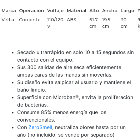
Marca
Operación
Voltaje
Material
Alto
Ancho
Largo
Veltia
Corriente
110/120
ABS
61.7
19.5
30
9
V
cm
cm
cm
Secado ultrarrápido en solo 10 a 15 segundos sin
contacto con el equipo.
Sus 300 salidas de aire seca eficientemente
ambas caras de las manos sin moverlas.
Su diseño evita salpicar al usuario y mantiene el
baño limpio.
Superficie con Microban®, envita la proliferación
de bacterias.
Consume 85% menos energía que los
convencionales.
Con
ZeroSmell
, neutraliza olores hasta por un
año (no incluido, se vende por separado)