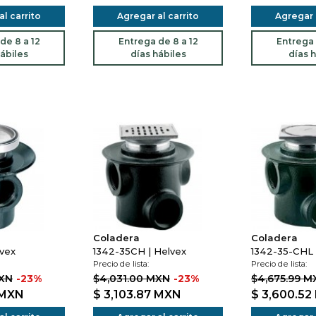
l carrito
Agregar al carrito
Agregar a
de 8 a 12
Entrega de 8 a 12
Entrega 
ábiles
días hábiles
días h
Coladera
Coladera
lvex
1342-35CH | Helvex
1342-35-CHL 
Precio de lista:
Precio de lista:
MXN
-23%
$4,031.00 MXN
-23%
$4,675.99 M
MXN
$ 3,103.87
MXN
$ 3,600.52