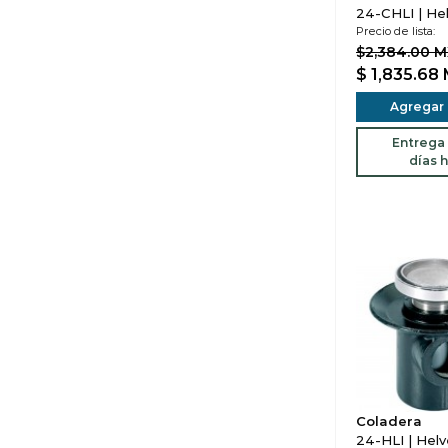
24-CHLI | He
Precio de lista:
$2,384.00 
$ 1,835.68
Agregar a
Entrega 
días h
Coladera
24-HLI | Helv