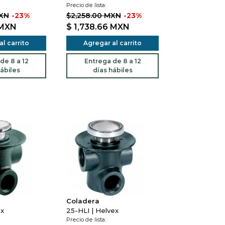
Precio de lista:
MXN
-23%
$2,258.00 MXN
-23%
MXN
$ 1,738.66
MXN
l carrito
Agregar al carrito
de 8 a 12
Entrega de 8 a 12
ábiles
días hábiles
Coladera
ex
25-HLI | Helvex
Precio de lista: