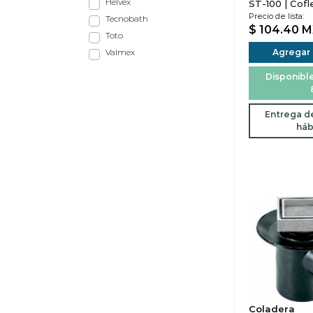
Helvex
ST-100 | Cofl
Precio de lista:
Tecnobath
$ 104.40
M
Toto
Valmex
Agregar a
Disponible
Entrega de
háb
Coladera