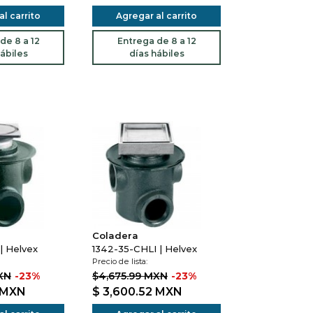
l carrito
Agregar al carrito
de 8 a 12
Entrega de 8 a 12
ábiles
días hábiles
Coladera
| Helvex
1342-35-CHLI | Helvex
Precio de lista:
XN
-23%
$4,675.99 MXN
-23%
MXN
$ 3,600.52
MXN