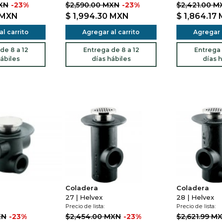
MXN
-23%
$2,590.00 MXN
-23%
$2,421.00 M
MXN
$ 1,994.30
MXN
$ 1,864.17
l carrito
Agregar al carrito
Agregar a
de 8 a 12
Entrega de 8 a 12
Entrega 
ábiles
días hábiles
días h
Coladera
Coladera
27 | Helvex
28 | Helvex
Precio de lista:
Precio de lista:
XN
-23%
$2,454.00 MXN
-23%
$2,621.99 M