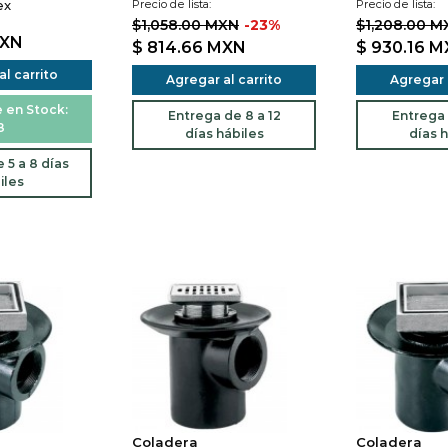
ex
Precio de lista:
Precio de lista:
$1,058.00 MXN
-23%
$1,208.00 M
XN
$ 814.66
MXN
$ 930.16
M
l carrito
Agregar al carrito
Agregar a
 en Stock:
Entrega de 8 a 12
Entrega 
8
días hábiles
días h
 5 a 8 días
iles
Coladera
Coladera