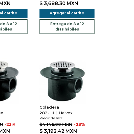
MXN
$ 3,688.30
MXN
l carrito
Agregar al carrito
de 8 a 12
Entrega de 8 a 12
ábiles
días hábiles
Coladera
ex
282-HL | Helvex
Precio de lista:
XN
-23%
$4,146.00 MXN
-23%
MXN
$ 3,192.42
MXN