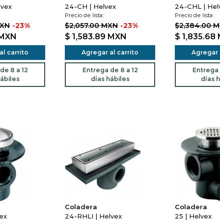
lvex
24-CH | Helvex
24-CHL | Hel
Precio de lista:
Precio de lista:
MXN
-23%
$2,057.00 MXN
-23%
$2,384.00 
MXN
$ 1,583.89
MXN
$ 1,835.68
l carrito
Agregar al carrito
Agregar a
de 8 a 12
Entrega de 8 a 12
Entrega 
ábiles
días hábiles
días h
Coladera
Coladera
ex
24-RHLI | Helvex
25 | Helvex