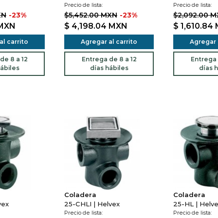
Precio de lista:
Precio de lista:
XN
-23%
$5,452.00 MXN
-23%
$2,092.00 
MXN
$ 4,198.04
MXN
$ 1,610.84
l carrito
Agregar al carrito
Agregar a
de 8 a 12
Entrega de 8 a 12
Entrega 
ábiles
días hábiles
días h
Coladera
Coladera
vex
25-CHLI | Helvex
25-HL | Helv
Precio de lista:
Precio de lista: