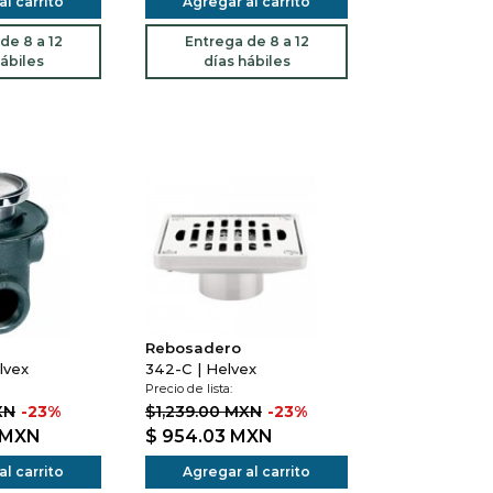
l carrito
Agregar al carrito
de 8 a 12
Entrega de 8 a 12
ábiles
días hábiles
Rebosadero
lvex
342-C | Helvex
Precio de lista:
XN
-23%
$1,239.00 MXN
-23%
MXN
$ 954.03
MXN
l carrito
Agregar al carrito