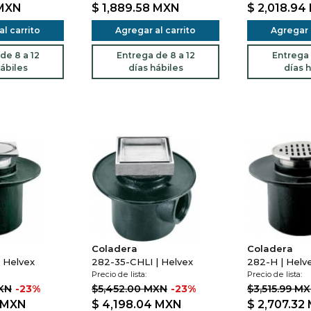
MXN
$ 1,889.58
MXN
$ 2,018.94
l carrito
Agregar al carrito
Agregar a
de 8 a 12
Entrega de 8 a 12
Entrega 
ábiles
días hábiles
días h
Coladera
Coladera
 Helvex
282-35-CHLI | Helvex
282-H | Helv
Precio de lista:
Precio de lista:
MXN
-23%
$5,452.00 MXN
-23%
$3,515.99 M
MXN
$ 4,198.04
MXN
$ 2,707.32