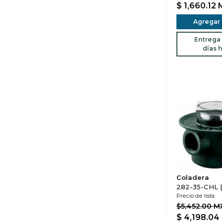
$ 1,660.12
Agregar a
Entrega 
días h
Coladera
282-35-CHL |
Precio de lista:
$5,452.00 
$ 4,198.04