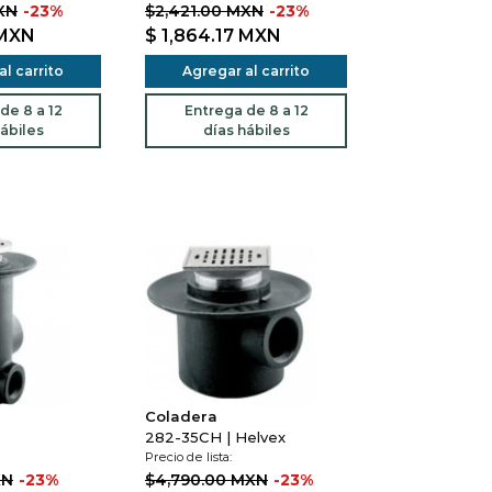
XN
-23%
$2,421.00 MXN
-23%
MXN
$ 1,864.17
MXN
l carrito
Agregar al carrito
de 8 a 12
Entrega de 8 a 12
ábiles
días hábiles
Coladera
282-35CH | Helvex
Precio de lista:
XN
-23%
$4,790.00 MXN
-23%