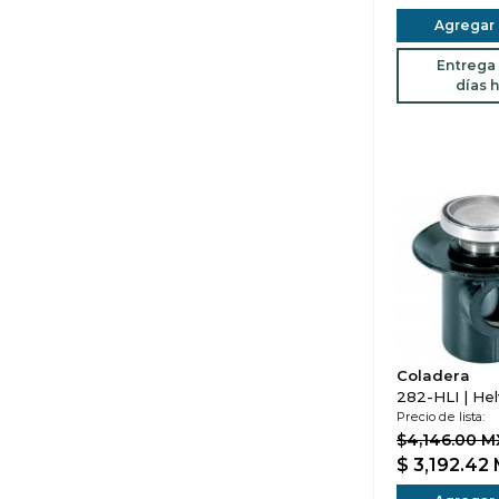
Agregar a
Entrega 
días h
Coladera
282-HLI | He
Precio de lista:
$4,146.00 
$ 3,192.42