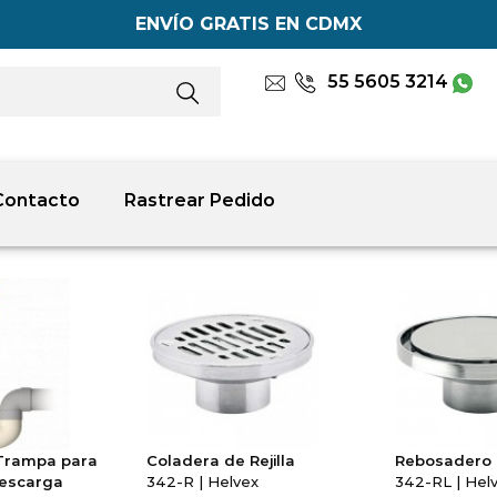
ENVÍO GRATIS EN CDMX
55 5605 3214
Contacto
Rastrear Pedido
Trampa para
Coladera de Rejilla
Rebosadero
Descarga
342-R | Helvex
342-RL | Hel