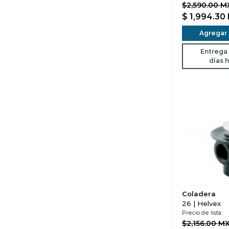
$2,590.00 
$ 1,994.30
Agregar a
Entrega 
días h
Coladera
26 | Helvex
Precio de lista:
$2,156.00 M