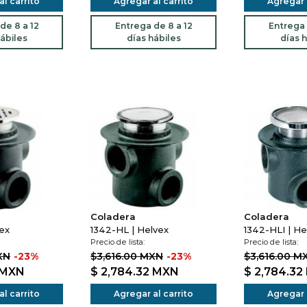
l carrito
Agregar al carrito
Agregar a
de 8 a 12
Entrega de 8 a 12
Entrega 
ábiles
días hábiles
días h
Coladera
Coladera
ex
1342-HL | Helvex
1342-HLI | He
Precio de lista:
Precio de lista:
XN
-23%
$3,616.00 MXN
-23%
$3,616.00 M
MXN
$ 2,784.32
MXN
$ 2,784.32
l carrito
Agregar al carrito
Agregar a