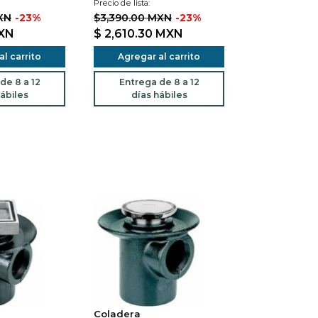
Precio de lista:
XN
-23%
$3,390.00 MXN
-23%
XN
$ 2,610.30
MXN
l carrito
Agregar al carrito
de 8 a 12
Entrega de 8 a 12
ábiles
días hábiles
Coladera