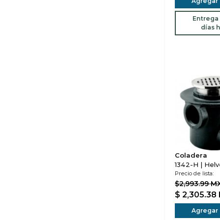
Agregar a
Entrega 
días h
Coladera
1342-H | Helv
Precio de lista:
$2,993.99 M
$ 2,305.38
Agregar a