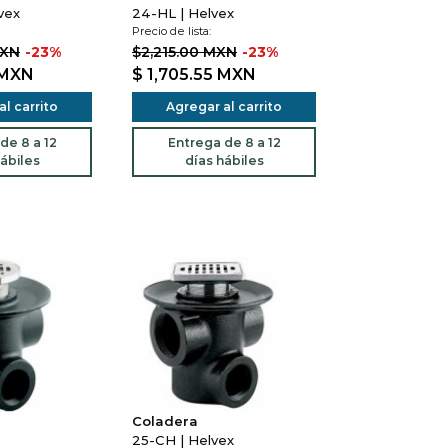
vex
24-HL | Helvex
Precio de lista:
MXN
-23%
$2,215.00 MXN
-23%
MXN
$ 1,705.55
MXN
l carrito
Agregar al carrito
de 8 a 12
Entrega de 8 a 12
ábiles
días hábiles
Coladera
25-CH | Helvex