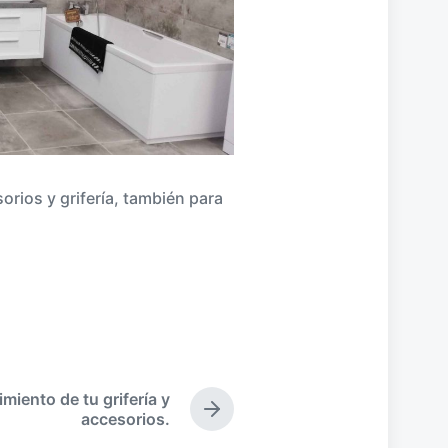
orios y grifería, también para
miento de tu grifería y
S
accesorios.
i