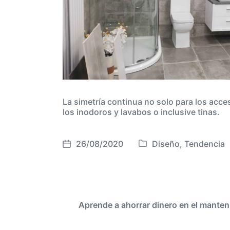
La simetría continua no solo para los acces
los inodoros y lavabos o inclusive tinas.
26/08/2020
Diseño
,
Tendencia
P
F
u
e
b
c
l
h
i
a
Aprende a ahorrar dinero en el manteni
c
p
a
u